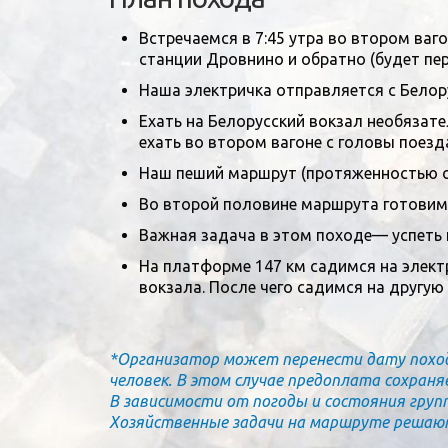
Встречаемся в 7:45 утра во втором ваг
станции Дровнино и обратно (будет пер
Наша электричка отправляется с Белору
Ехать на Белорусский вокзал необязате
ехать во втором вагоне с головы поезда
Наш пеший маршрут (протяженностью о
Во второй половине маршрута готовим 
Важная задача в этом походе— успеть 
На платформе 147 км садимся на элект
вокзала. После чего садимся на другу
*Организатор может перенести дату похода,
человек. В этом случае предоплата сохраня
В зависимости от погоды и состояния груп
Хозяйственные задачи на маршруте решаютс