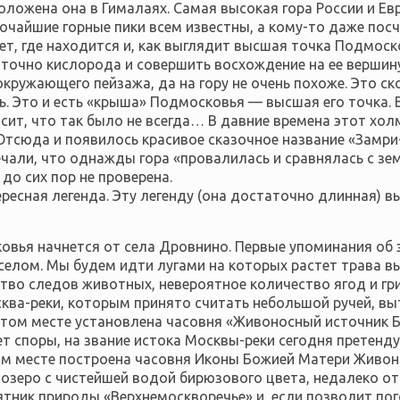
оложена она в Гималаях. Самая высокая гора России и Ев
очайшие горные пики всем известны, а кому-то даже посч
ет, где находится и, как выглядит высшая точка Подмоско
таточно кислорода и совершить восхождение на ее вершин
кружающего пейзажа, да на гору не очень похоже. Это ск
ь. Это и есть «крыша» Подмосковья — высшая его точка.
асит, что так было не всегда… В давние времена этот х
Отсюда и появилось красивое сказочное название «Замри-
чали, что однажды гора «провалилась и сравнялась с зе
 до сих пор не проверена.
ересная легенда. Эту легенду (она достаточно длинная) 
овья начнется от села Дровнино. Первые упоминания об 
елом. Мы будем идти лугами на которых растет трава вы
тво следов животных, невероятное количество ягод и гр
ква-реки, которым принято считать небольшой ручей, вы
этом месте установлена часовня «Живоносный источник Б
т споры, на звание истока Москвы-реки сегодня претенду
том месте построена часовня Иконы Божией Матери Живон
 озеро с чистейшей водой бирюзового цвета, недалеко о
ятник природы «Верхнемоскворечье» и, если позволит пог