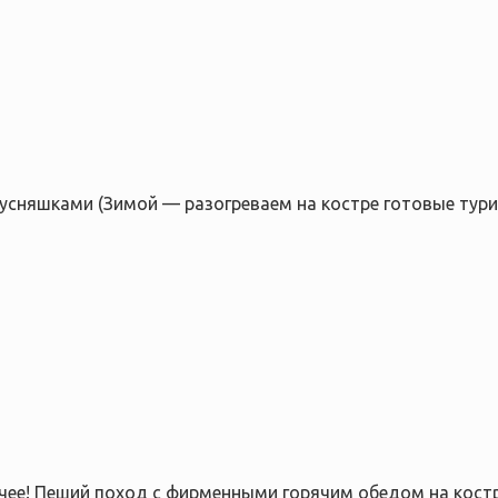
вкусняшками (Зимой — разогреваем на костре готовые тури
ячее! Пеший поход с фирменными горячим обедом на кост