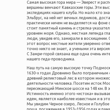
Самая высокая гора мира — Эверест и расп
вершины венчают Кавказские горы. Эти выс
экспедициях нашего клуба. Но мало кто зна
Эльбрус, на ней нет вечных ледников, дос
практически ничем не выделяется на фоне о
стоит памятный камень и стрелка-указател
уровнем моря. Однако, местная легенда гл
люди, увидев его, замирали в восхищении. 
этот вопрос местные жители уверенно отве
точно никто не знает, а учеными эта версия
С Замри-горой связана еще одна очень инт
нашего гида-проводника.
Наш путь на самую высокую точку Подмоск
1630-х годах Дровнино было пограничным с
древний реликтовый лес в котором множес
деятельности человека. Посетим исток Мос
пересекающий Минское шоссе на 148 км. В 
Истинность именно этого «истока» вызывае
идем, является наиболее известным и в э
Мы увидим Черное озеро, Лесное и Голубое
роща, посаженная в 1953–1956 годах и пам