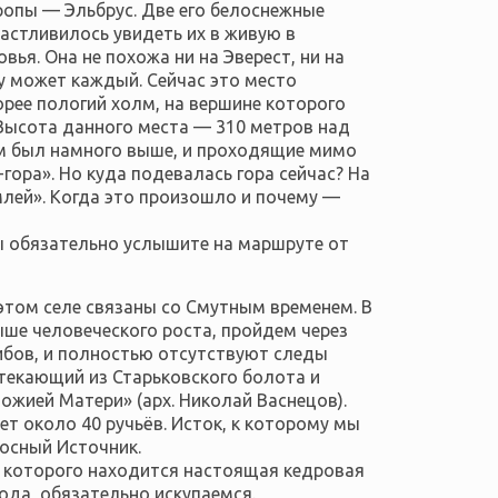
ропы — Эльбрус. Две его белоснежные
астливилось увидеть их в живую в
вья. Она не похожа ни на Эверест, ни на
у может каждый. Сейчас это место
орее пологий холм, на вершине которого
 Высота данного места — 310 метров над
олм был намного выше, и проходящие мимо
гора». Но куда подевалась гора сейчас? На
млей». Когда это произошло и почему —
вы обязательно услышите на маршруте от
этом селе связаны со Смутным временем. В
ше человеческого роста, пройдем через
ибов, и полностью отсутствуют следы
текающий из Старьковского болота и
ожией Матери» (арх. Николай Васнецов).
ет около 40 ручьёв. Исток, к которому мы
осный Источник.
т которого находится настоящая кедровая
ода, обязательно искупаемся.