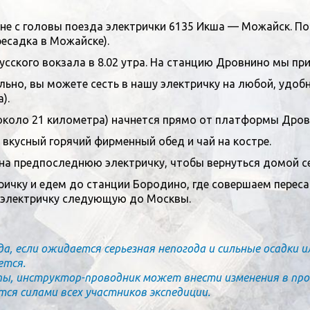
оне с головы поезда электрички 6135 Икша — Можайск. По
есадка в Можайске).
сского вокзала в 8.02 утра. На станцию Дровнино мы прие
льно, вы можете сесть в нашу электричку на любой, удоб
).
коло 21 километра) начнется прямо от платформы Дров
вкусный горячий фирменный обед и чай на костре.
на предпоследнюю электричку, чтобы вернуться домой с
ричку и едем до станции Бородино, где совершаем перес
ю электричку следующую до Москвы.
 если ожидается серьезная непогода и сильные осадки ил
ется.
пы, инструктор-проводник может внести изменения в пр
я силами всех участников экспедиции.