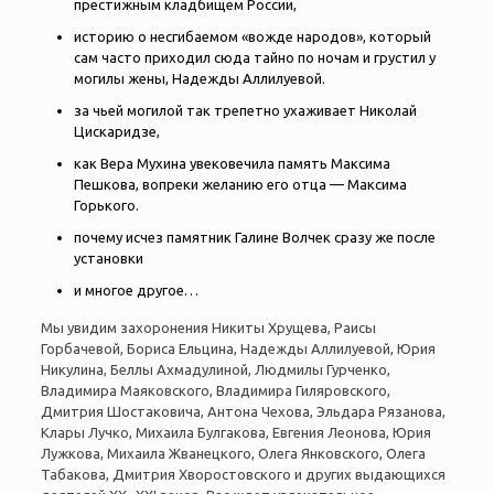
престижным кладбищем России,
историю о несгибаемом «вожде народов», который
сам часто приходил сюда тайно по ночам и грустил у
могилы жены, Надежды Аллилуевой.
за чьей могилой так трепетно ухаживает Николай
Цискаридзе,
как Вера Мухина увековечила память Максима
Пешкова, вопреки желанию его отца — Максима
Горького.
почему исчез памятник Галине Волчек сразу же после
установки
и многое другое…
Мы увидим захоронения Никиты Хрущева, Раисы
Горбачевой, Бориса Ельцина, Надежды Аллилуевой, Юрия
Никулина, Беллы Ахмадулиной, Людмилы Гурченко,
Владимира Маяковского, Владимира Гиляровского,
Дмитрия Шостаковича, Антона Чехова, Эльдара Рязанова,
Клары Лучко, Михаила Булгакова, Евгения Леонова, Юрия
Лужкова, Михаила Жванецкого, Олега Янковского, Олега
Табакова, Дмитрия Хворостовского и других выдающихся