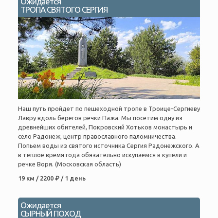
Ожидается
ТРОПА СВЯТОГО СЕРГИЯ
Наш путь пройдет по пешеходной тропе в Троице-Сергиеву
Лавру вдоль берегов речки Пажа. Мы посетим одну из
древнейших обителей, Покровский Хотьков монастырь и
село Радонеж, центр православного паломничества.
Попьем воды из святого источника Сергия Радонежского. А
в теплое время года обязательно искупаемся в купели и
речке Воря. (Московская область)
19 км / 2200 ₽ / 1 день
Ожидается
СЫРНЫЙ ПОХОД