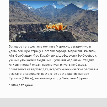
Большое путешествие мечты в Марокко, загадочную и
удивительную страну. Посетим города: Маракеш,, Имлиль,
Айт-Бен-Хадду, Фес, Касабланка, Шефшауэн и Эс-Сувейра с
узкими улочками и людными шумными мединами. Увидим
Атлантический океан, переночуем в пустыне Сахара,
покатаемся на верблюдах, встретим космические рассветы
и закаты и совершим несложное восхождение на гору
Тубкаль (4167 м), высочайшую гору Северной Африки.
1900 € / 12 дней