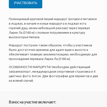
УЧАСТВОВАТЬ
Полноценный круговой пеший маршрут (ночуем и питаемся
в лоджах, в начале и конце маршрута в лоджах есть
горячий душ, несем небольшой рюкзак) через перевал
Ларке Ла (5160 м) с полным погружением в культуру
высокогорья Непала.
Маршрут построен таким образом, чтобы у участников
было достаточно времени для адаптации к высоте и
обеспечивает плавную акклиматизацию, необходимую для
прохождения перевала Ларки Ла (5160 м).
ОСОБЕННОСТИ МАРШРУТА! Необходим действующий
загранпаспорт, международная спортивная страховка и 4
цветных фото 3х4 см. Две фотографии для пермитов и две
на всякий случай.
Взнос на участие включает: