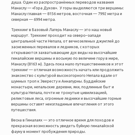
душа. Один из распространённых переводов названия
Манаслу — «Гора Духов». У горы выделяются три вершины:
Манаслу главная — 8156 метров, восточная — 7992 метра и
северная — 6994 метра.
Треккинг в Базовый Лагерь Манаслу — это наш новый
маршрут. Треккинг проходит на северо–западе
центральной части Непала, от вечнозеленых джунглей до
заснеженных перевалов и ледников, с которых
открываются захватывающие дух виды на высочайшие
гималайские вершины и восьмую по величине гору в мире,
Манаслу (8163 м). Здесь пока мало путешественников и этот
треккинг — отличная возможность начать или продолжить
знакомство с культурой высокогорного Непала вдали от
шумных троп к Эвересту и Аннапурны. Буддийские
монастыри, непальские деревни, яки, подлинные быт и
культура Непала, почти не тронутые цивилизацией,
реликтовые леса, огромные ледники и высочайшие горные
вершины оставят неизгладимые впечатления от этого
путешествия.
Весна в Гималаях — это отличное время для походов и
прекрасная возможность увидеть буйную гималайской
фауну в момент пробуждения природы.