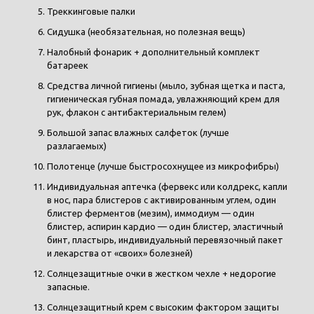
Треккинговые палки
Сидушка (необязательная, но полезная вещь)
Налобный фонарик + дополнительный комплект
батареек
Средства личной гигиены (мыло, зубная щетка и паста,
гигиеническая губная помада, увлажняющий крем для
рук, флакон с антибактериальным гелем)
Большой запас влажных салфеток (лучше
разлагаемых)
Полотенце (лучше быстросохнущее из микрофибры)
Индивидуальная аптечка (фервекс или колдрекс, капли
в нос, пара блистеров с активированным углем, один
блистер ферментов (мезим), иммодиум — один
блистер, аспирин кардио — один блистер, эластичный
бинт, пластырь, индивидуальный перевязочный пакет
и лекарства от «своих» болезней)
Солнцезащитные очки в жестком чехле + недорогие
запасные.
Солнцезащитный крем с высоким фактором защиты