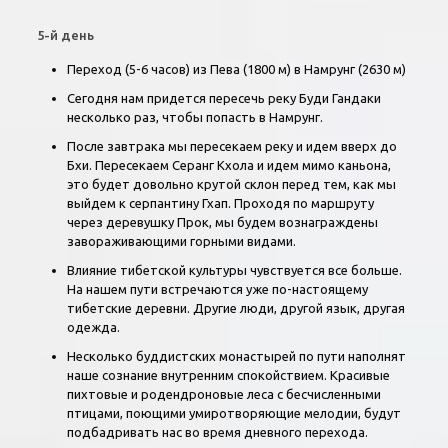
5-й день
Переход (5-6 часов) из Пева (1800 м) в Намрунг (2630 м)
Сегодня нам придется пересечь реку Буди Гандаки
несколько раз, чтобы попасть в Намрунг.
После завтрака мы пересекаем реку и идем вверх до
Бхи. Пересекаем Серанг Кхола и идем мимо каньона,
это будет довольно крутой склон перед тем, как мы
выйдем к серпантину Гхап. Проходя по маршруту
через деревушку Прок, мы будем вознаграждены
завораживающими горными видами.
Влияние тибетской культуры чувствуется все больше.
На нашем пути встречаются уже по-настоящему
тибетские деревни. Другие люди, другой язык, другая
одежда.
Несколько буддистских монастырей по пути наполнят
наше сознание внутренним спокойствием. Красивые
пихтовые и родендроновые леса с бесчисленными
птицами, поющими умиротворяющие мелодии, будут
подбадривать нас во время дневного перехода.