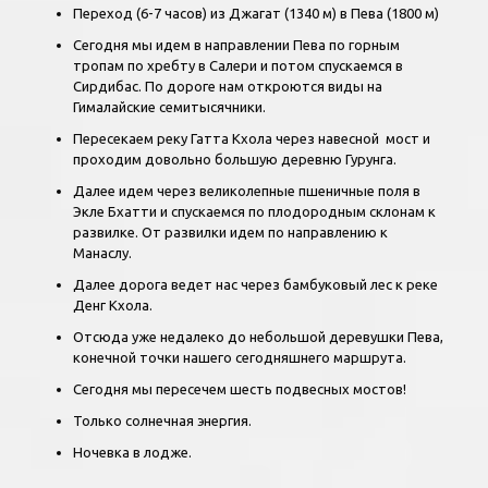
Переход (6-7 часов) из Джагат (1340 м) в Пева (1800 м)
Сегодня мы идем в направлении Пева по горным
тропам по хребту в Салери и потом спускаемся в
Сирдибас. По дороге нам откроются виды на
Гималайские семитысячники.
Пересекаем реку Гатта Кхола через навесной мост и
проходим довольно большую деревню Гурунга.
Далее идем через великолепные пшеничные поля в
Экле Бхатти и спускаемся по плодородным склонам к
развилке. От развилки идем по направлению к
Манаслу.
Далее дорога ведет нас через бамбуковый лес к реке
Денг Кхола.
Отсюда уже недалеко до небольшой деревушки Пева,
конечной точки нашего сегодняшнего маршрута.
Сегодня мы пересечем шесть подвесных мостов!
Только солнечная энергия.
Ночевка в лодже.