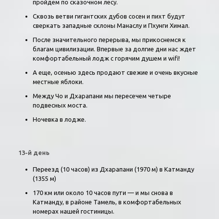
пройдем по сказочном лесу.
Сквозь ветви гигантских дубов сосен и пихт будут
сверкать западные склоны Манаслу и Пхунги Химал.
После значительного перерыва, мы прикоснемся к
благам цивилизации. Впервые за долгие дни нас ждет
комфортабельный лодж с горячим душем и wifi!
А еще, осенью здесь продают свежие и очень вкусные
местные яблоки.
Между Чо и Дхарапани мы пересечем четыре
подвесных моста.
Ночевка в лодже.
13-й день
Переезд (10 часов) из Дхарапани (1970 м) в Катманду
(1355 м)
170 км или около 10 часов пути — и мы снова в
Катманду, в районе Тамель, в комфортабельных
номерах нашей гостиницы.