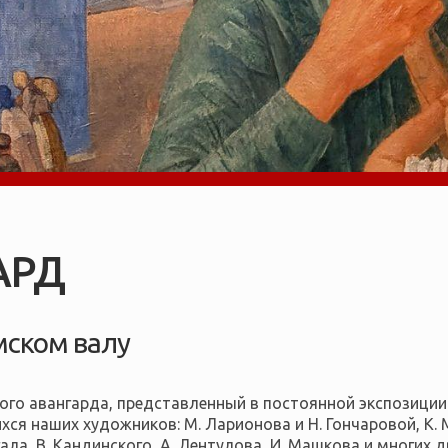
АРД
мском валу
ого авангарда, представленный в постоянной экспозиции
 наших художников: М. Ларионова и Н. Гончаровой, К. Ма
ала, В. Кандинского, А. Лентулова, И. Машкова и многих 