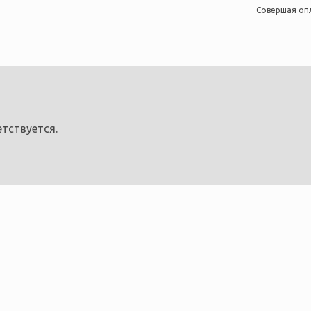
Совершая оп
тствуется.
ы