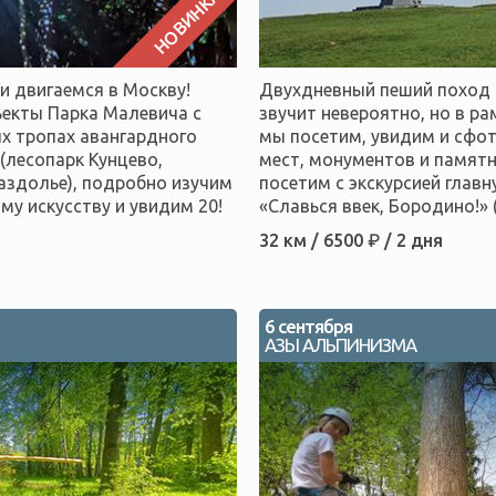
НОВИНКА
и двигаемся в Москву!
Двухдневный пеший поход 
ъекты Парка Малевича с
звучит невероятно, но в р
ых тропах авангардного
мы посетим, увидим и сфот
(лесопарк Кунцево,
мест, монументов и памятн
аздолье), подробно изучим
посетим с экскурсией глав
у искусству и увидим 20!
«Славься ввек, Бородино!»
32 км / 6500 ₽ / 2 дня
6 сентября
АЗЫ АЛЬПИНИЗМА