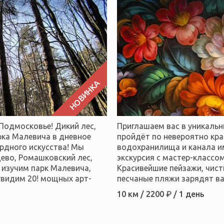
НОВИНКА
Подмосковье! Дикий лес,
Приглашаем вас в уникаль
рка Малевича в дневное
пройдёт по невероятно кр
рдного искусства! Мы
водохранилища и канала и
цево, Ромашковский лес,
экскурсия с мастер-классо
 изучим парк Малевича,
Красивейшие пейзажи, чист
увидим 20! мощных арт-
песчаные пляжи зарядят вас
10 км / 2200 ₽ / 1 день