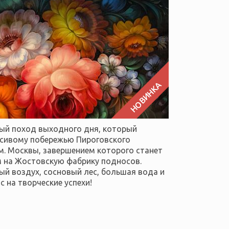
НОВИНКА
ный поход выходного дня, который
асивому побережью Пироговского
м. Москвы, завершением которого станет
м на Жостовскую фабрику подносов.
ый воздух, сосновый лес, большая вода и
 на творческие успехи!