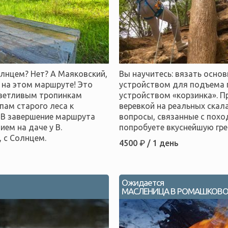
олнцем? Нет? А Маяковский,
Вы научитесь: вязать осно
 на этом маршруте! Это
устройством для подъема 
иветливым тропинкам
устройством «корзинка». П
пам старого леса к
веревкой на реальных скал
 В завершение маршрута
вопросы, связанные с похо
ем на даче у В.
попробуете вкуснейшую гре
 с Солнцем.
4500 ₽ / 1 день
Ожидается
МАСЛЕНИЦА В РОМАШКОВ