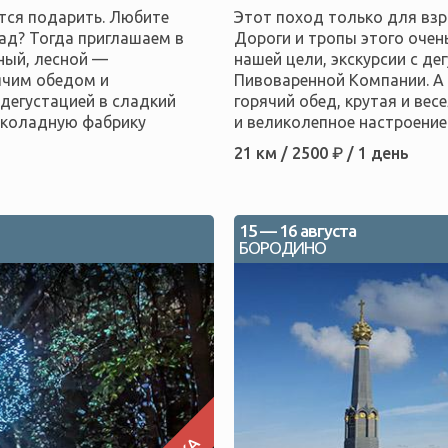
тся подарить. Любите
Этот поход только для взр
ад? Тогда приглашаем в
Дороги и тропы этого очен
ный, лесной —
нашей цели, экскурсии с д
ячим обедом и
Пивоваренной Компании. А
 дегустацией в сладкий
горячий обед, крутая и ве
околадную фабрику
и великолепное настроение
21 км / 2500 ₽ / 1 день
15 — 16 августа
БОРОДИНО