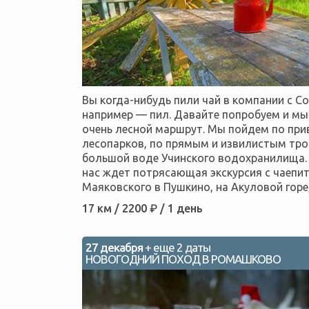
Вы когда-нибудь пили чай в компании с С
например — пил. Давайте попробуем и мы
очень лесной маршрут. Мы пойдем по пр
лесопарков, по прямым и извилистым тро
большой воде Учинского водохранилища.
нас ждет потрясающая экскурсия с чаепити
Маяковского в Пушкино, на Акуловой горе,
17 км / 2200 ₽ / 1 день
27 декабря
+ еще 2 даты
НОВОГОДНИЙ ПОХОД В РОМАШКОВО