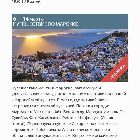
1950 $ / 9 дней
6 — 14 марта
ПУТЕШЕСТВИЕ ПО МАРОККО
НОВИНКА
Путешествие мечты в Марокко, загадочную и
удивительную страну, расположенную на стыке восточной
и европейской культур. В месте, где великий океан
встречается с великой пустыней. Посетим города:
Марракеш, Уарзазат, Айт-Бен-Хадду, Мерзуга, Имлиль, Эс-
Сувейра, Фес, Касабланка, Рабат и Шефшауэн (Синий
город!). Переночуем в пустыне Сахара и покатаемся на
верблюдах. Побываем на Атлантическом океане и
обязательно искупаемся в нем. Встретим космические