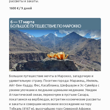
рассветы и закаты.
1600 € / 9 дней
6 — 17 марта
БОЛЬШОЕ ПУТЕШЕСТВИЕ ПО МАРОККО
Большое путешествие мечты в Марокко, загадочную и
удивительную страну. Посетим города: Маракеш,, Имлиль,
Айт-Бен-Хадду, Фес, Касабланка, Шефшауэн и Эс-Сувейра с
узкими улочками и людными шумными мединами. Увидим
Атлантический океан, переночуем в пустыне Сахара,
покатаемся на верблюдах, встретим космические рассветы
и закаты и совершим несложное восхождение на гору
Тубкаль (4167 м), высочайшую гору Северной Африки.