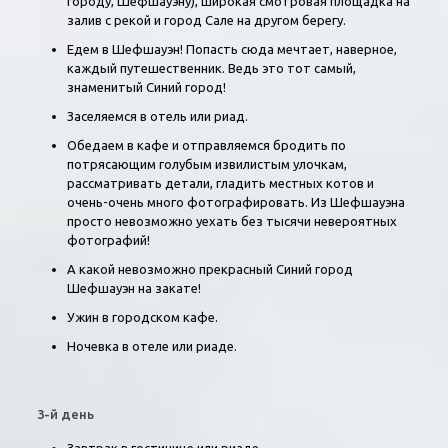
городу, Шефшауэну), широкая смотровая площадка на
залив с рекой и город Сале на другом берегу.
Едем в Шефшауэн! Попасть сюда мечтает, наверное,
каждый путешественник. Ведь это тот самый,
знаменитый Синий город!
Заселяемся в отель или риад.
Обедаем в кафе и отправляемся бродить по
потрясающим голубым извилистым улочкам,
рассматривать детали, гладить местных котов и
очень-очень много фотографировать. Из Шефшауэна
просто невозможно уехать без тысячи невероятных
фотографий!
А какой невозможно прекрасный Синий город
Шефшауэн на закате!
Ужин в городском кафе.
Ночевка в отеле или риаде.
3-й день