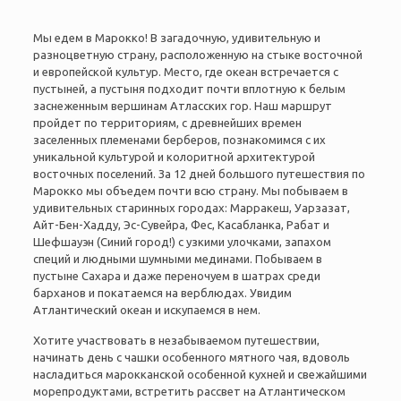
Мы едем в Марокко! В загадочную, удивительную и
разноцветную страну, расположенную на стыке восточной
и европейской культур. Место, где океан встречается с
пустыней, а пустыня подходит почти вплотную к белым
заснеженным вершинам Атласских гор. Наш маршрут
пройдет по территориям, с древнейших времен
заселенных племенами берберов, познакомимся с их
уникальной культурой и колоритной архитектурой
восточных поселений. За 12 дней большого путешествия по
Марокко мы объедем почти всю страну. Мы побываем в
удивительных старинных городах: Марракеш, Уарзазат,
Айт-Бен-Хадду, Эс-Сувейра, Фес, Касабланка, Рабат и
Шефшауэн (Синий город!) с узкими улочками, запахом
специй и людными шумными мединами. Побываем в
пустыне Сахара и даже переночуем в шатрах среди
барханов и покатаемся на верблюдах. Увидим
Атлантический океан и искупаемся в нем.
Хотите участвовать в незабываемом путешествии,
начинать день с чашки особенного мятного чая, вдоволь
насладиться марокканской особенной кухней и свежайшими
морепродуктами, встретить рассвет на Атлантическом