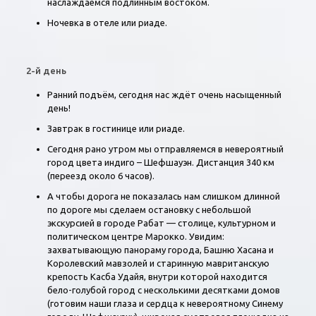
наслаждаемся подлинным востоком.
Ночевка в отеле или риаде.
2-й день
Ранний подъём, сегодня нас ждёт очень насыщенный
день!
Завтрак в гостинице или риаде.
Сегодня рано утром мы отправляемся в невероятный
город цвета индиго – Шефшауэн. Дистанция 340 км
(переезд около 6 часов).
А чтобы дорога не показалась нам слишком длинной
по дороге мы сделаем остановку с небольшой
экскурсией в городе Рабат — столице, культурном и
политическом центре Марокко. Увидим:
захватывающую панораму города, Башню Хасана и
Королевский мавзолей и старинную мавританскую
крепость Касба Удайя, внутри которой находится
бело-голубой город с несколькими десятками домов
(готовим наши глаза и сердца к невероятному Синему