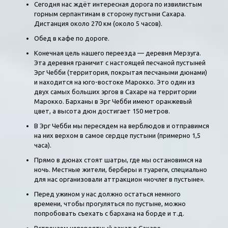
Сегодня нас ждёт интересная дорога по извилистым
горным серпантинам в сторону пустыни Сахара.
Дистанция около 270 км (около 5 часов).
Обед в кафе по дороге.
Конечная цель нашего переезда — деревня Мерзуга.
Эта деревня граничит с настоящей песчаной пустыней
Эрг Чебби (территория, покрытая песчаными дюнами)
и находится на юго-востоке Марокко. Это один из
двух самых больших эргов в Сахаре на территории
Марокко. Барханы в Эрг Чебби имеют оранжевый
цвет, а высота дюн достигает 150 метров.
В Эрг Чебби мы пересядем на верблюдов и отправимся
на них верхом в самое сердце пустыни (примерно 1,5
часа).
Прямо в дюнах стоят шатры, где мы остановимся на
ночь. Местные жители, берберы и туареги, специально
для нас организовали аттракцион «ночлег в пустыне».
Перед ужином у нас должно остаться немного
времени, чтобы прогуляться по пустыне, можно
попробовать съехать с бархана на борде и т.д.