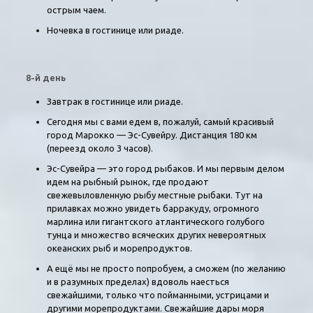
острым чаем.
Ночевка в гостинице или риаде.
8-й день
Завтрак в гостинице или риаде.
Сегодня мы с вами едем в, пожалуй, самый красивый
город Марокко — Эс-Сувейру. Дистанция 180 км
(переезд около 3 часов).
Эс-Сувейра — это город рыбаков. И мы первым делом
идем на рыбный рынок, где продают
свежевыловленную рыбу местные рыбаки. Тут на
прилавках можно увидеть барракуду, огромного
марлина или гигантского атлантического голубого
тунца и множество всяческих других невероятных
океанских рыб и морепродуктов.
А ещё мы не просто попробуем, а сможем (по желанию
и в разумных пределах) вдоволь наесться
свежайшими, только что пойманными, устрицами и
другими морепродуктами. Свежайшие дары моря