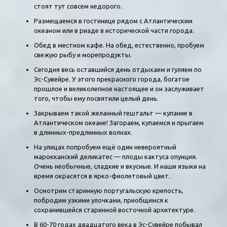
стоят тут совсем недорого.
Размещаемся в гостинице рядом с Атлантическим
океаном или в риаде в исторической части города.
Обед в местном кафе. На обед, естественно, пробуем
свежую рыбу и морепродукты.
Сегодня весь оставшийся день отдыхаем и гуляем по
Эс-Сувейре. У этого прекрасного города, богатое
прошлое и великолепное настоящее и он заслуживает
того, чтобы ему посвятили целый день.
Закрываем такой желанный гештальт — купание в
Атлантическом океане! Загораем, купаемся и прыгаем
в длинных-предлинных волнах.
На улицах попробуем ещё один невероятный
марокканский деликатес — плоды кактуса опунция.
Очень необычные, сладкие и вкусные. И наши языки на
время окрасятся в ярко-фиолетовый цвет.
Осмотрим старинную португальскую крепость,
побродим узкими улочками, приобщимся к
сохранившейся старинной восточной архитектуре.
В 60-70 годах двадцатого века в Эс-Сувейре побывал