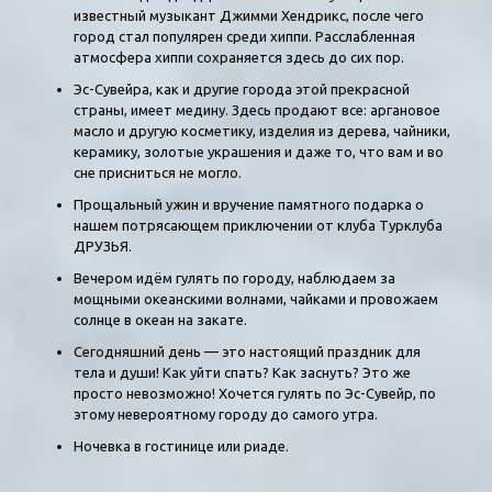
известный музыкант Джимми Хендрикс, после чего
город стал популярен среди хиппи. Расслабленная
атмосфера хиппи сохраняется здесь до сих пор.
Эс-Сувейра, как и другие города этой прекрасной
страны, имеет медину. Здесь продают все: аргановое
масло и другую косметику, изделия из дерева, чайники,
керамику, золотые украшения и даже то, что вам и во
сне присниться не могло.
Прощальный ужин и вручение памятного подарка о
нашем потрясающем приключении от клуба Турклуба
ДРУЗЬЯ.
Вечером идём гулять по городу, наблюдаем за
мощными океанскими волнами, чайками и провожаем
солнце в океан на закате.
Сегодняшний день — это настоящий праздник для
тела и души! Как уйти спать? Как заснуть? Это же
просто невозможно! Хочется гулять по Эс-Сувейр, по
этому невероятному городу до самого утра.
Ночевка в гостинице или риаде.