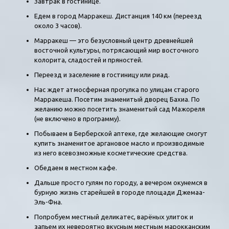
Завтрак в гостинице.
Едем в город Марракеш. Дистанция 140 км (переезд
около 3 часов).
Марракеш — это безусловный центр древнейшей
восточной культуры, потрясающий мир восточного
колорита, сладостей и пряностей.
Переезд и заселение в гостиницу или риад.
Нас ждет атмосферная прогулка по улицам старого
Марракеша. Посетим знаменитый дворец Бахиа. По
желанию можно посетить знаменитый сад Мажореля
(не включено в программу).
Побываем в Берберской аптеке, где желающие смогут
купить знаменитое аргановое масло и производимые
из него всевозможные косметические средства.
Обедаем в местном кафе.
Дальше просто гулям по городу, а вечером окунемся в
бурную жизнь старейшей в городе площади Джемаа-
Эль-Фна.
Попробуем местный деликатес, варёных улиток и
запьем их невероятно вкусным местным марокканским