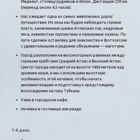
Мидельт, столицу рудников и яблок. Дистанция 220 км
(переезд около 4,5 часов).
Нас ожидает одна из самых живописных дорог
путешествия. Из окна мы будем наблюдать горные
плато, заснеженные шапки Атласских гор, кедровые
леса, извилистые серпантины и пальмовые оазисы. По
пути сделаем остановку для знакомства и фотосессии
с удивительными и редкими обезьянами — маготами.
Город расположен на высокогорных равнинах между
горными хребтами Средний Атлас и Высокий Атлас.
Центр города находится на высоте 1464 метров над
уровнем моря, и мы с используем высотную
особенность этой ночёвки, чтобы начать
акклиматизацию и подготовку к предстоящему
восхождению на гору Тубкаль.
Ужин в городском кафе.
Ночевка в гостинице или риаде.
7-й день