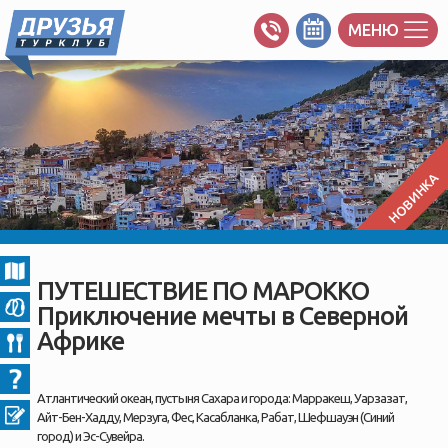
МЕНЮ
НОВИНКА
ПУТЕШЕСТВИЕ ПО МАРОККО
Приключение мечты в Северной
Африке
Атлантический океан, пустыня Сахара и города: Марракеш, Уарзазат,
Айт-Бен-Хадду, Мерзуга, Фес, Касабланка, Рабат, Шефшауэн (Синий
город) и Эс-Сувейра.