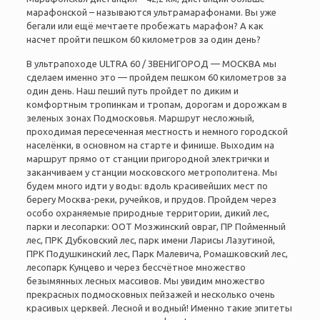
марафонской – называются ультрамарафонами. Вы уже
бегали или ещё мечтаете пробежать марафон? А как
насчет пройти пешком 60 километров за один день?
В ультрапоходе ULTRA 60 / ЗВЕНИГОРОД — МОСКВА мы
сделаем именно это — пройдем пешком 60 километров за
один день. Наш пеший путь пройдет по диким и
комфортным тропинкам и тропам, дорогам и дорожкам в
зеленых зонах Подмосковья. Маршрут несложный,
проходимая пересеченная местность и немного городской
населёнки, в основном на старте и финише. Выходим на
маршрут прямо от станции пригородной электрички и
заканчиваем у станции московского метрополитена. Мы
будем много идти у воды: вдоль красивейших мест по
берегу Москва-реки, ручейков, и прудов. Пройдем через
особо охраняемые природные территории, дикий лес,
парки и лесопарки: ООТ Мозжинский овраг, ПР Пойменный
лес, ПРК Дубковский лес, парк имени Ларисы Лазутиной,
ПРК Подушкинский лес, Парк Малевича, Ромашковский лес,
лесопарк Кунцево и через бессчётное множество
безымянных лесных массивов. Мы увидим множество
прекрасных подмосковных пейзажей и несколько очень
красивых церквей. Лесной и водный! Именно такие эпитеты