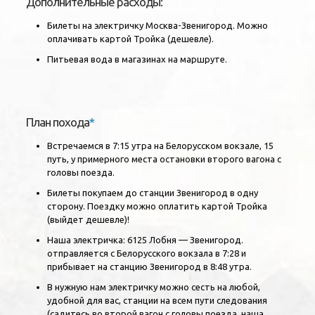
Дополнительные расходы:
Билеты на электричку Москва-Звенигород. Можно
оплачивать картой Тройка (дешевле).
Питьевая вода в магазинах на маршруте.
План похода
*
Встречаемся в 7:15 утра на Белорусском вокзале, 15
путь, у примерного места остановки второго вагона с
головы поезда.
Билеты покупаем до станции Звенигород в одну
сторону. Поездку можно оплатить картой Тройка
(выйдет дешевле)!
Наша электричка: 6125 Лобня — Звенигород.
отправляется с Белорусского вокзала в 7:28 и
прибывает на станцию Звенигород в 8:48 утра.
В нужную нам электричку можно сесть на любой,
удобной для вас, станции на всем пути следования
(садитесь во второй вагон с головы поезда, наша