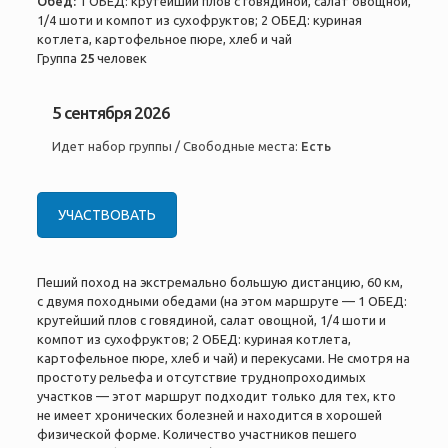
Обед:
1 ОБЕД: крутейший плов с говядиной, салат овощной,
1/4 шоти и компот из сухофруктов; 2 ОБЕД: куриная
котлета, картофельное пюре, хлеб и чай
Группа
25
человек
5 сентября 2026
Идет набор группы / Свободные места:
Есть
УЧАСТВОВАТЬ
Пеший поход на экстремально большую дистанцию, 60 км,
с двумя походными обедами (на этом маршруте — 1 ОБЕД:
крутейший плов с говядиной, салат овощной, 1/4 шоти и
компот из сухофруктов; 2 ОБЕД: куриная котлета,
картофельное пюре, хлеб и чай) и перекусами. Не смотря на
простоту рельефа и отсутствие труднопроходимых
участков — этот маршрут подходит только для тех, кто
не имеет хронических болезней и находится в хорошей
физической форме. Количество участников пешего