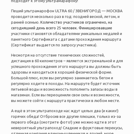
подходит к этому ультрамарафону!
Пеший ультрамарофон ULTRA 60 / ЗВЕНИГОРОД — МОСКВА
проводится несколько раз в год: поздней весной, летом, и
ранней осенью.
Количество участников ограничено, на
сегодняшний день всего 25 человек. Финишировавшие
у
частники становятся обладателями уникальных медалей и
памятного Сертификата с датами прохождения маршрута
(Сертификат выдается по запросу участника).
Несмотря на отсутствие технических сложностей,
дистанция в 60 километров – является экстремальной и для
успешного прохождения этого маршрута вы должны быть
здоровы и находиться в хорошей физической форме.
Большой плюс, если вы регулярно занимаетесь бегом и
регулярно ходите в походы. На маршруте будет источник
питьевой воды и возможность пополнить запасы воды в
магазинах. Если вы переоценили свои силы и возможности,
вы можете сойти с маршрута практически в любом месте.
А ещё в этом ультрапоходе нас ждут
целых два (и каких!)
горячих обеда! Отбросив все другие плюшки, только из-за
первого обеда (смотрите фото!) уже можно идти в этот
невероятный ультрапоход! Сладкие и фруктовые перекусы,
отличная компания единомышленников и друзей, море