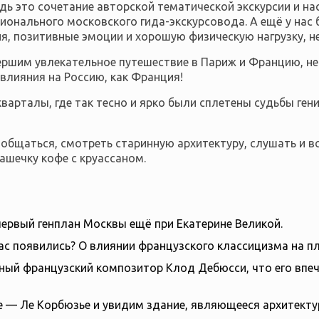
едь это сочетание авторской тематической экскурсии и 
онального московского гида-экскурсовода. А ещё у нас
я, позитивные эмоции и хорошую физическую нагрузку, н
вершим увлекательное путешествие в Париж и Францию, не
 влияния на Россию, как Франция!
арталы, где так тесно и ярко были сплетены судьбы гени
бщаться, смотреть старинную архитектуру, слушать и вс
ашечку кофе с круассаном.
ервый генплан Москвы ещё при Екатерине Великой.
ас появились? О влиянии французского классицизма на п
ный французский композитор Клод Дебюсси, что его впеча
 — Ле Корбюзье и увидим здание, являющееся архитекту