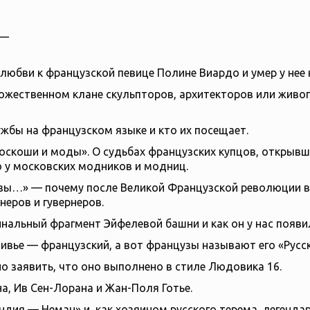
 —
т любви к французской певице Полине Виардо и умер у нее н
жественном клане скульпторов, архитекторов или живопи
жбы на французском языке и кто их посещает.
оскоши и моды». О судьбах французских купцов, открывш
 у московских модников и модниц.
цузы…» — почему после Великой Французской революции 
еров и гувернеров.
нальный фрагмент Эйфелевой башни и как он у нас появи
ивье — французский, а вот французы называют его «Русск
о заявить, что оно выполнено в стиле Людовика 16.
а, Ив Сен-Лорана и Жан-Поля Готье.
дия — Неман» и, как хозяином русского терема, легенда