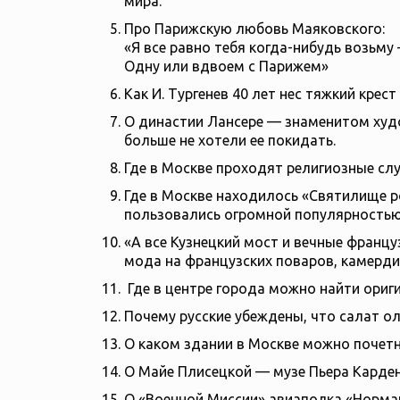
мира.
Про Парижскую любовь Маяковского:
«Я все равно тебя когда-нибудь возьму
Одну или вдвоем с Парижем»
Как И. Тургенев 40 лет нес тяжкий крес
О династии Лансере — знаменитом худо
больше не хотели ее покидать.
Где в Москве проходят религиозные слу
Где в Москве находилось «Святилище р
пользовались огромной популярностью
«А все Кузнецкий мост и вечные фран
мода на французских поваров, камердин
Где в центре города можно найти ориги
Почему русские убеждены, что салат ол
О каком здании в Москве можно почетн
О Майе Плисецкой — музе Пьера Карден
О «Военной Миссии» авиаполка «Норман