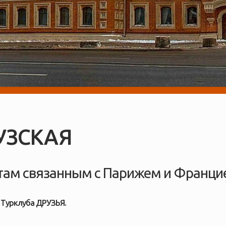
УЗСКАЯ
стам связанным с Парижем и Франци
д Турклуба ДРУЗЬЯ.