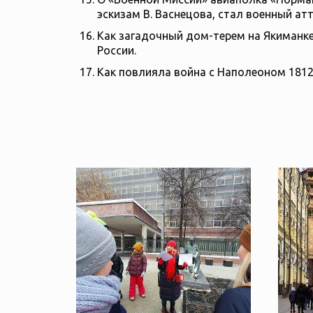
эскизам В. Васнецова, стал военный ат
Как загадочный дом-терем на Якиманке
России.
Как повлияла война с Наполеоном 1812