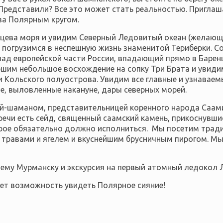
 Представили? Все это может стать реальностью. Приглаш
за Полярным кругом.
ева моря и увидим Северный Ледовитый океан (желающие
и погрузимся в неспешную жизнь знаменитой Териберки.
ад европейской части России, впадающий прямо в Барен
шим небольшое восхождение на сопку Три Брата и увид
 Кольского полуострова
. Увидим все главные и узнавае
е, выловленные накануне, дары северных морей.
й-шаманом, представительницей коренного народа Саами
речи есть сейд, священный саамский камень, прикоснувши
орое обязательно должно исполниться. Мы посетим трад
и травами и ягелем и вкуснейшим брусничным пирогом. М
нему Мурманску и экскурсия на первый атомный ледокол 
удет возможность увидеть Полярное сияние!