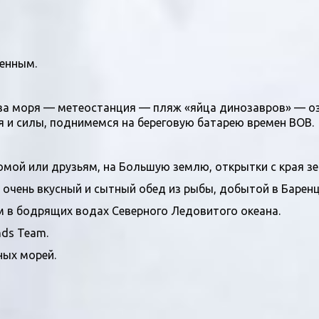
енным.
ва моря — метеостанция — пляж «яйца динозавров» — оз
мя и силы, поднимемся на береговую батарею времен ВОВ.
мой или друзьям, на Большую землю, открытки с края зе
очень вкусный и сытный обед из рыбы, добытой в Баренц
м в бодрящих водах Северного Ледовитого океана.
nds Team.
ных морей.