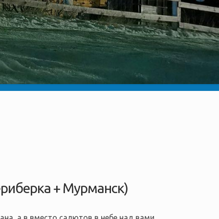
ериберка + Мурманск)
еана, а в вместо салютов в небе над вами