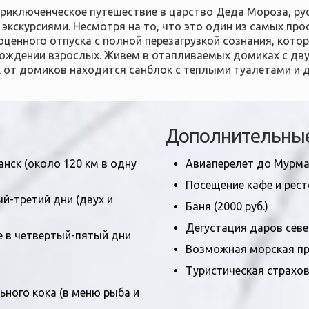
иключенческое путешествие в царство Деда Мороза, русс
кскурсиями. Несмотря на то, что это один из самых про
енного отпуска с полной перезагрузкой сознания, котор
овождении взрослых. Живем в отапливаемых домиках с дв
х от домиков находится санблок с теплыми туалетами и д
Дополнительные
нск (около 120 км в одну
Авиаперелет до Мурма
Посещение кафе и рес
ый-третий дни (двух и
Баня (2000 руб.)
Дегустация даров севе
е в четвертый-пятый дни
Возможная морская пр
Туристическая страхов
ьного кока (в меню рыба и