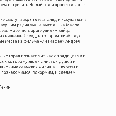
аем встретить Новый год и провести часть
 смогут закрыть гештальд и искупаться в
 Совершим радиальные выходы: на Малое
цево море, по дороге увидим «яйца
им
священный сейд, в котором живёт дух
мые места из фильма «Левиафан» Андрея
, которая познакомит нас с традициями и
сь к которому люди с чистой душой и
иционные саамских жилища — куоксы и
ы познакомимся, покормим, и сделаем
Ленин.