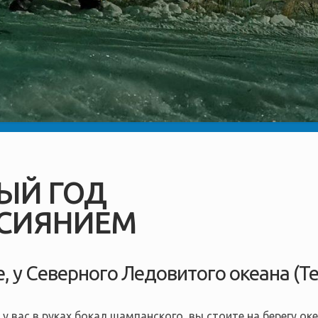
ЫЙ ГОД
 СИЯНИЕМ
е, у Северного Ледовитого океана (Т
у вас в руках бокал шампанского, вы стоите на берегу ок