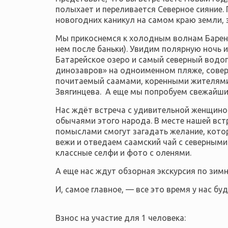
полыхает и переливается Северное сияние.
новогодних каникул на самом краю земли, 
Мы прикоснемся к холодным волнам Баренц
нем после баньки). Увидим полярную ночь 
Батарейское озеро и самый северный водоп
динозавров» на одноименном пляже, совер
почитаемый саамами, коренными жителями
Звягинцева. А еще мы попробуем свежайши
Нас ждёт встреча с удивительной женщино
обычаями этого народа. В месте нашей вст
помыслами смогут загадать желание, кот
вежи и отведаем саамский чай с северным
классные селфи и фото с оленями.
А еще нас ждут обзорная экскурсия по зим
И, самое главное, — все это время у нас б
Взнос на участие для 1 человека: