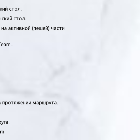
ий стол.
ский стол.
на активной (пешей) части
eam..
м протяжении маршрута.
уга.
m.