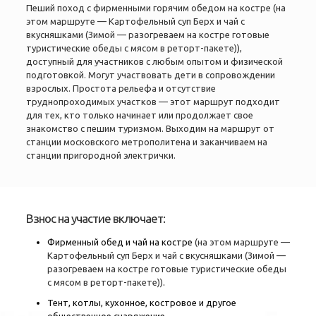
Пеший поход с фирменными горячим обедом на костре (на
этом маршруте — Картофельный суп Берх и чай с
вкусняшками (Зимой — разогреваем на костре готовые
туристические обеды с мясом в реторт-пакете)),
доступный для участников с любым опытом и физической
подготовкой. Могут участвовать дети в сопровождении
взрослых. Простота рельефа и отсутствие
труднопроходимых участков — этот маршрут подходит
для тех, кто только начинает или продолжает свое
знакомство с пешим туризмом. Выходим на маршрут от
станции московского метрополитена и заканчиваем на
станции пригородной электрички.
Взнос на участие включает:
Фирменный обед и чай на костре
(на этом маршруте —
Картофельный суп Берх и чай с вкусняшками (Зимой —
разогреваем на костре готовые туристические обеды
с мясом в реторт-пакете))
.
Тент, котлы, кухонное, костровое и другое