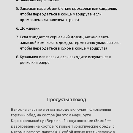
Запасная пара обуви (легкие кроссовки или сандалии,
чтобы переодеться в конце маршрута, если
промокнем или залезем в грязь)
Дождевик
Если ожидается серьезный дождь, можно взять
запасной комплект одежды, герметично упаковав его,
чтобы переодеться в сухое в конце маршрута)
Купальник или плавки, если заходите искупаться в
речке или озере
Продукты в поход
Взнос на участие в этом походе включает фирменный
горячий обед на костре (на этом маршруте —
Картофельный суп Берх и чай с вкусняшками (Зимой —
разогреваем на костре готовые туристические обеды с
мясом в реторт-пакете)). С собой нужно взять перекус в