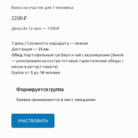
Взнос на участие для 1 человека:
2200 ₽
Дети до 12 лет —
1700 ₽
1
день / Сложность маршрута — низкая
Дистанция —
25 км
Обед:
Картофельный суп Берх и чай с вкусняшками (Зимой
— разогреваем на костре готовые туристические обеды с
мясом в реторт-пакете)
Группа от
5
до
16
человек
Формируется группа
Заявки принимаются в лист ожидания
УЧАСТВОВАТЬ