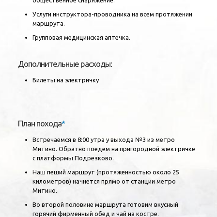
общественное снаряжение.
Услуги инструктора-проводника на всем протяжении
маршрута.
Групповая медицинская аптечка.
Дополнительные расходы:
Билеты на электричку
План похода
*
Встречаемся в 8:00 утра у выхода №3 из метро
Митино. Обратно поедем на пригородной электричке
с платформы Подрезково.
Наш пеший маршрут (протяженностью около 25
километров) начнется прямо от станции метро
Митино.
Во второй половине маршрута готовим вкусный
горячий фирменный обед и чай на костре.