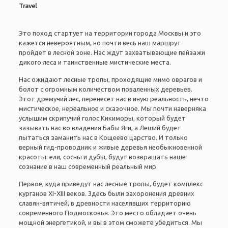
Trаvel
Это поход стартует на территории города Москвы и это
кажется невероятным, но почти весь наш маршрут
пройдет в лесной зоне. Нас ждут захватывающие пейзажи
дикого леса и таинственные мистические места.
Нас ожидают лесные тропы, проходящие мимо оврагов и
болот с огромным количеством поваленных деревьев.
Этот дремучий лес, перенесет нас в иную реальность, нечто
мистическое, нереальное и сказочное. Мы почти наверняка
услышим скрипучий голос Кикиморы, который будет
зазывать нас во владения Бабы Яги, а Леший будет
пытаться заманить нас в Кощеево царство. И только
верный гид-проводник и живые деревья необыкновенной
красоты: ели, сосны и дубы, будут возвращать наше
сознание в наш современный реальный мир.
Первое, куда приведут нас лесные тропы, будет комплекс
курганов XI-XIII веков. Здесь были захоронения древних
славян-вятичей, в древности населявших территорию
современного Подмосковья. Это место обладает очень
мощной энергетикой, и вы в этом сможете убедиться. Мы