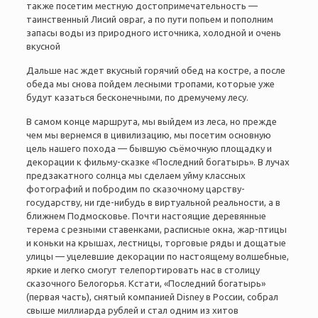
также посетим местную достопримечательность —
таинственный Лисий овраг, а по пути попьем и пополним
запасы воды из природного источника, холодной и очень
вкусной
Дальше нас ждет вкусный горячий обед на костре, а после
обеда мы снова пойдем лесными тропами, которые уже
будут казаться бесконечными, по дремучему лесу.
В самом конце маршрута, мы выйдем из леса, но прежде
чем мы вернемся в цивилизацию, мы посетим основную
цель нашего похода — бывшую съёмочную площадку и
декорации к фильму-сказке «Последний богатырь». В лучах
предзакатного солнца мы сделаем уйму классных
фотографий и побродим по сказочному царству-
государству, ни где-нибудь в виртуальной реальности, а в
ближнем Подмосковье. Почти настоящие деревянные
терема с резными ставенками, расписные окна, жар-птицы
и коньки на крышах, лестницы, торговые ряды и дощатые
улицы — уцелевшие декорации по настоящему волшебные,
яркие и легко смогут телепортировать нас в столицу
сказочного Белогорья. Кстати, «Последний богатырь»
(первая часть), снятый компанией Disney в России, собрал
свыше миллиарда рублей и стал одним из хитов