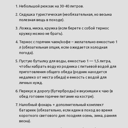
Небольшой рюкзак на 30-40 литров.
Сидушка туристическая (необязательная, но весьма
полезная вещь в походе).
Ложка, миска, кружка (если берете с собой термос
кружку можно не брать).
Термос с горячим чаем/кофе – желательно емкостью 1
л (обязательная опция, если ожидается холодная
погода).
Пустую бутылку для воды, емкостью 1 — 1,5 литра,
чтобы набрать воду из родника с питьевой водой для
приготовления общего обеда (родник находится
недалеко от места обеда) и емкость с водой для
личных нужд.
Перекус в дорогу (бутерброды) и вкусняшки к чаю (в
обед готовим горячее питание на костре).
Налобный фонарь + дополнительный комплект
батареек (обязательно, если идем в поход во время
короткого светового дня: поздняя осень, зима, ранняя
весна).