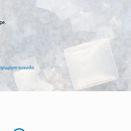
ре.
аршрут похода.