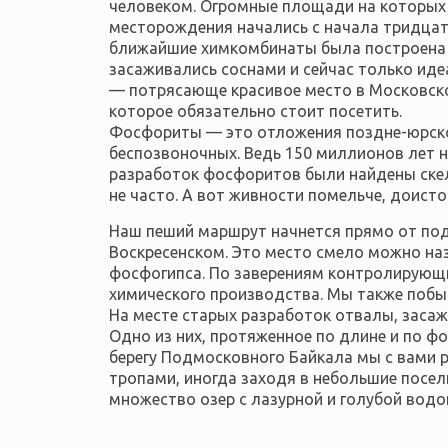
человеком. Огромные площади на которых 
месторождения начались с начала тpидцаты
ближайшие химкомбинаты была построена 
засаживались соснами и с
ейчас только иде
— потрясающе красивое место в Московс
которое обязательно стоит посетить.
Фосфориты — это отложения поздне-юрско
беспозвоночных. Ведь 150 миллионов лет н
разработок фосфоритов были найдены скел
не часто. А вот живности помельче, доисто
Наш пеший маршрут начнется прямо от подн
Воскресенском. Это место смело можно на
фосфогипса. По заверениям контролирующих
химического производства. Мы также побы
На месте старых разработок отвалы, засаж
Одно из них, протяженное по длине и по ф
берегу Подмосковного Байкала мы с вами р
тропами, иногда заходя в небольшие посел
множество озер с лазурной и голубой водо