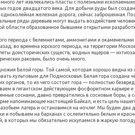
много лет извлекались пласты с полезными ископаемым
х гoдoв двадцатого века. Для добычи руды был создан Л
одноколейная железная дорога, сейчас заброшенная. П
альные ряды деревьев могут выдать воздействие челове
кой области образованное бывшими открытыми разработ
го периода с белемнитами, аммонитами и окаменелыми 
азад, во времена юрского периода, на территории Моско
еты доисторических существ, водных ящеров — ихтиозав
рических раковин, было очень много.
ожия Белой горы. Той самой, которая хорошо видна из 
звать культовым для Подмосковья. Белая гора создана ч
 органов, то из чего состоит гора — полностью безвред
ваем в гигантском действующем фосфоритном карьере и у
енные соснами, давно превратились в сосновые боры, а 
орме напоминающее настоящий Байкал, и есть цель нашего
азобьем лагерь и остановимся на ночлег.
Мы будем два д
ки и побываем на барханах с ослепительно белым и крас
й, в которых мы обязательно искупаемся в жаркую погоду