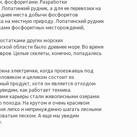
и, фосфоритами. Разработки
опатинкий рудник, а для ее перевозки на
озднее места добычи фосфоритов
ка на местную природу.
Лопатинский рудник
ками фосфоритных месторождений,
остатками других морских
вской области было древнее море. Во время
ров. Целые скелеты, конечно, попадались
окна электрички, когда проезжаешь под
еловеком и целиком состоит из
ный продукт, хотя он является отходом
видим, как работает техника.
сами карьеры стали живописными озерами.
 похода. На крутом и очень красивом
ня легко и непринужденно шагать лесными
новатым песком. А еще мы увидим
.