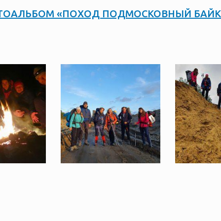
ТОАЛЬБОМ «ПОХОД ПОДМОCКОВНЫЙ БАЙК