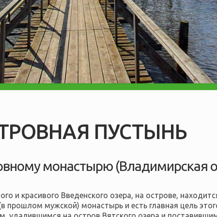
ТРОВНАЯ ПУСТЫНЬ
овному монастырю (Владимирская о
го и красивого Введенского озера, на острове, находитс
в прошлом мужской) монастырь и есть главная цель этог
еем, удалившимся на остров Вятского озера и поставивш