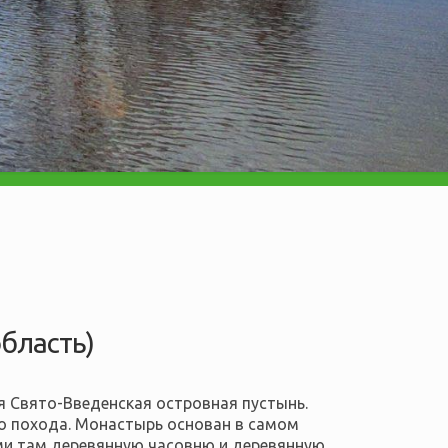
бласть)
я Свято-Введенская островная пустынь.
о похода. Монастырь основан в самом
ими там деревянную часовню и деревянную