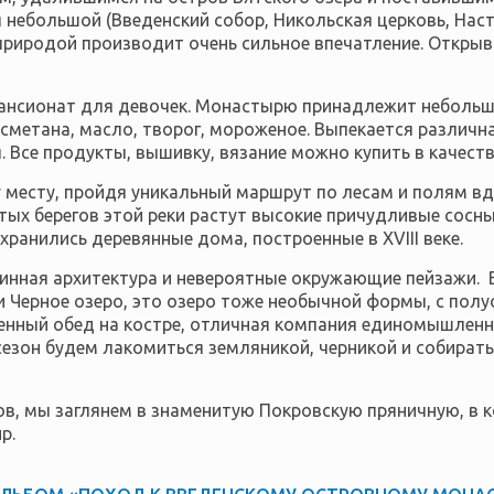
небольшой (Введенский собор, Никольская церковь, Наст
 природой производит очень сильное впечатление. Откр
ансионат для девочек.
Монастырю принадлежит небольшо
етана, масло, творог, мороженое. Выпекается различна
Все продукты, вышивку, вязание можно купить в качеств
 месту, пройдя уникальный маршрут по лесам и полям вд
ых берегов этой реки растут высокие причудливые сосны
охранились деревянные дома, построенные в
XVII
I веке.
ринная архитектура и невероятные окружающие пейзажи.
В
и Черное озеро, это озеро тоже необычной формы, с полу
енный обед на костре, отличная компания единомышленни
сезон будем лакомиться земляникой, черникой и собират
ров, мы заглянем в знаменитую Покровскую пряничную, в
р.