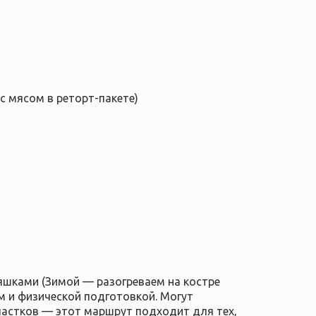
с мясом в реторт-пакете)
яшками (Зимой — разогреваем на костре
м и физической подготовкой. Могут
частков — этот маршрут подходит для тех,