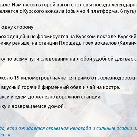
кзале. Нам нужен второй вагон с головы поезда легендарн
яется с Курского вокзала (обычно 4 платформа, 6 путь) в
одну сторону.
оходящей и не формируется на Курском вокзале. Курский
ичку раньше, на станции Площадь трёх вокзалов (Каланчёв
ку по всему пути следования на любой удобной для вас с
коло 19 километров) начнется прямо от железнодорожн
вкусный горячий фирменный обед и чай на костре.
акси и едем до железнодорожной станции.
чку и возвращаемся домой.
 если ожидается серьезная непогода и сильные осадки ил
ется.