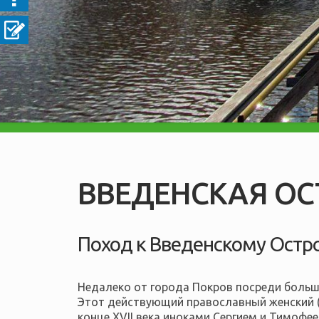
ВВЕДЕНСКАЯ ОС
Поход к Введенскому Остр
Недалеко от города Покров посреди большо
Этот действующий православный женский (
конце XVII века иноками Сергием и Тимоф