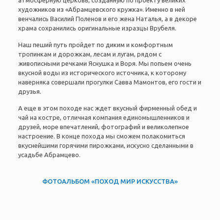
атмосферную церковь, созданную по проекту великих
художников из «Абрамцевского кружка». Именно в ней
венчались Василий Поленов и его жена Наталья, а в декоре
храма сохранились оригинальные изразцы Врубеля.
Наш пеший путь пройдет по диким и комфортным
тропинкам и дорожкам, лесам и лугам, рядом с
живописными речками Яснушка и Воря. Мы попьем очень
вкусной воды из исторического источника, к которому
наверняка совершали прогулки Савва Мамонтов, его гости и
друзья.
А еще в этом походе нас ждет
вкусный фирменный обед и
чай на костре, отличная компания единомышленников и
друзей, море впечатлений, фотографий и великолепное
настроение. В конце похода мы сможем полакомиться
вкуснейшими горячими пирожками, искусно сделанными в
усадьбе Абрамцево.
ФОТОАЛЬБОМ «ПОХОД МИР ИСКУССТВА»