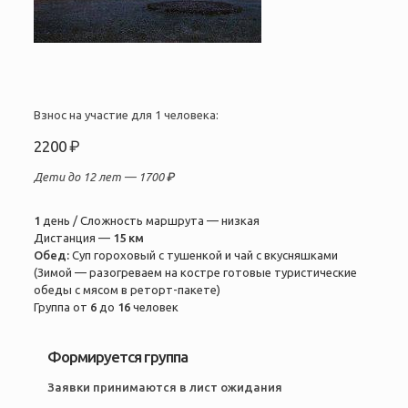
Взнос на участие для 1 человека:
2200 ₽
Дети до 12 лет —
1700 ₽
1
день / Сложность маршрута — низкая
Дистанция —
15 км
Обед:
Суп гороховый с тушенкой и чай с вкусняшками
(Зимой — разогреваем на костре готовые туристические
обеды с мясом в реторт-пакете)
Группа от
6
до
16
человек
Формируется группа
Заявки принимаются в лист ожидания