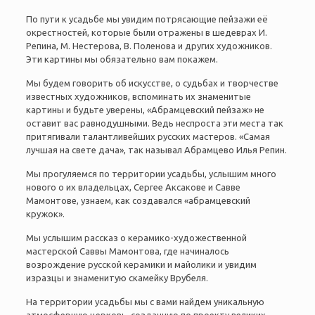
По пути к усадьбе мы увидим потрясающие пейзажи её
окрестностей, которые были отражены в шедеврах И.
Репина, М. Нестерова, В. Поленова и других художников.
Эти картины мы обязательно вам покажем.
Мы будем говорить об искусстве, о судьбах и творчестве
известных художников, вспоминать их знаменитые
картины и будьте уверены, «Абрамцевский пейзаж» не
оставит вас равнодушными. Ведь неспроста эти места так
притягивали талантливейших русских мастеров. «Самая
лучшая на свете дача», так называл Абрамцево Илья Репин.
Мы прогуляемся по территории усадьбы, услышим много
нового о их владельцах, Сергее Аксакове и Савве
Мамонтове, узнаем, как создавался «абрамцевский
кружок».
Мы услышим рассказ о керамико-художественной
мастерской Саввы Мамонтова, где начиналось
возрождение русской керамики и майолики и увидим
изразцы и знаменитую скамейку Врубеля.
На территории усадьбы мы с вами найдем уникальную