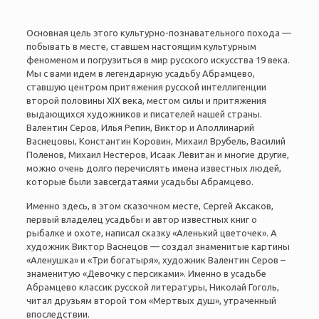
Основная цель этого культурно-познавательного похода —
побывать в месте, ставшем настоящим культурным
феноменом и погрузиться в мир русского искусства 19 века.
Мы с вами идем в легендарную усадьбу Абрамцево,
ставшую центром притяжения русской интеллигенции
второй половины XIX века, местом силы и притяжения
выдающихся художников и писателей нашей страны.
Валентин Серов, Илья Репин, Виктор и Аполлинарий
Васнецовы, Константин Коровин, Михаил Врубель, Василий
Поленов, Михаил Нестеров, Исаак Левитан и многие другие,
можно очень долго перечислять имена известных людей,
которые были завсегдатаями усадьбы Абрамцево.
Именно здесь, в этом сказочном месте, Сергей Аксаков,
первый владелец усадьбы и автор известных книг о
рыбалке и охоте, написал сказку «Аленький цветочек». А
художник Виктор Васнецов — создал знаменитые картины
«Аленушка» и «Три богатыря», художник Валентин Серов –
знаменитую «Девочку с персиками». Именно в усадьбе
Абрамцево
классик русской литературы,
Николай Гоголь,
читал друзьям второй том «Мертвых душ», утраченный
впоследствии.