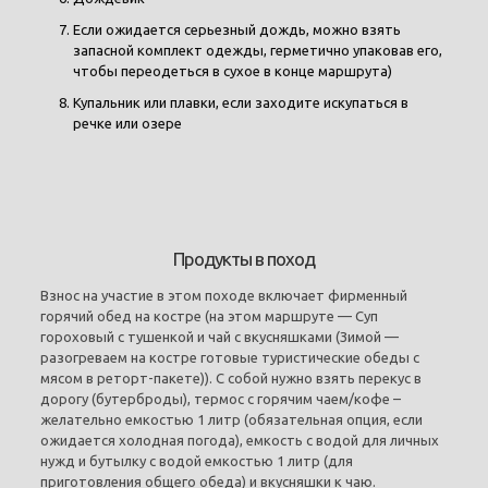
Если ожидается серьезный дождь, можно взять
запасной комплект одежды, герметично упаковав его,
чтобы переодеться в сухое в конце маршрута)
Купальник или плавки, если заходите искупаться в
речке или озере
Продукты в поход
Взнос на участие в этом походе включает фирменный
горячий обед на костре (на этом маршруте — Суп
гороховый с тушенкой и чай с вкусняшками (Зимой —
разогреваем на костре готовые туристические обеды с
мясом в реторт-пакете)). С собой нужно взять перекус в
дорогу (бутерброды), термос с горячим чаем/кофе –
желательно емкостью 1 литр (обязательная опция, если
ожидается холодная погода), емкость с водой для личных
нужд и бутылку с водой емкостью 1 литр (для
приготовления общего обеда) и вкусняшки к чаю.