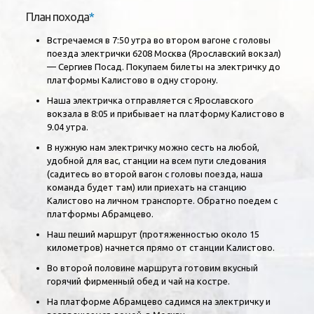
План похода
*
Встречаемся в 7:50 утра во втором вагоне с головы
поезда электрички 6208 Москва (Ярославский вокзал)
— Сергиев Посад. Покупаем билеты на электричку до
платформы Калистово в одну сторону.
Наша электричка отправляется с Ярославского
вокзала в 8:05 и прибывает на платформу Калистово в
9.04 утра.
В нужную нам электричку можно сесть на любой,
удобной для вас, станции на всем пути следования
(садитесь во второй вагон с головы поезда, наша
команда будет там) или приехать на станцию
Калистово на личном транспорте. Обратно поедем с
платформы Абрамцево.
Наш пеший маршрут (протяженностью около 15
километров) начнется прямо от станции Калистово.
Во второй половине маршрута готовим вкусный
горячий фирменный обед и чай на костре.
На платформе Абрамцево садимся на электричку и