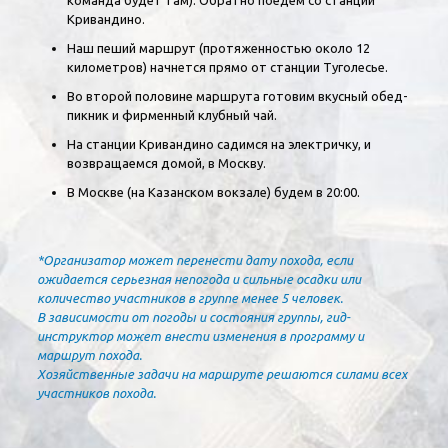
команда будет там). Обратно поедем со станции
Кривандино.
Наш пеший маршрут (протяженностью около 12
километров) начнется прямо от станции Туголесье.
Во второй половине маршрута готовим вкусный обед-
пикник и фирменный клубный чай.
На станции Кривандино садимся на электричку, и
возвращаемся домой, в Москву.
В Москве (на Казанском вокзале) будем в 20:00.
*Организатор может перенести дату похода, если
ожидается серьезная непогода и сильные осадки или
количество участников в группе менее 5 человек.
В зависимости от погоды и состояния группы, гид-
инструктор может внести изменения в программу и
маршрут похода.
Хозяйственные задачи на маршруте решаются силами всех
участников похода.