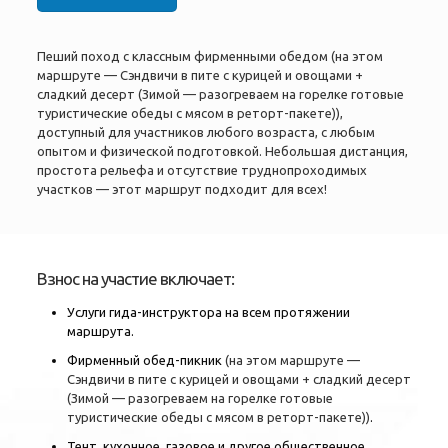
Пеший поход с классным фирменными обедом (на этом
маршруте — Сэндвичи в пите с курицей и овощами +
сладкий десерт (Зимой — разогреваем на горелке готовые
туристические обеды с мясом в реторт-пакете)),
доступный для участников любого возраста, с любым
опытом и физической подготовкой. Небольшая дистанция,
простота рельефа и отсутствие труднопроходимых
участков — этот маршрут подходит для всех!
Взнос на участие включает:
Услуги гида-инструктора на всем протяжении
маршрута.
Фирменный обед-пикник
(на этом маршруте —
Сэндвичи в пите с курицей и овощами + сладкий десерт
(Зимой — разогреваем на горелке готовые
туристические обеды с мясом в реторт-пакете))
.
Тент, кухонное, газовое и другое общественное