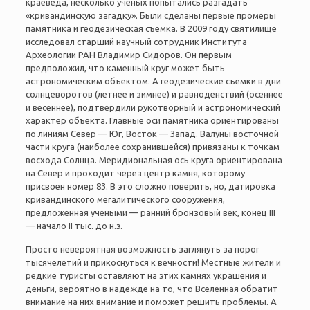
краеведа, несколько ученых попытались разгадать
«
кривандинскую загадку
».
Были сделаны первые промеры
памятника и геодезическая съемка. В 2009 году святилище
исследовал старший научный сотрудник Института
Археологии РАН Владимир Сидоров. Он первым
предположил, что каменный круг может быть
астрономическим объектом. А геодезические съемки в дни
солнцеворотов (летнее и зимнее) и равноденствий (осеннее
и весеннее), подтвердили рукотворный и астрономический
характер объекта. Главные оси памятника ориентированы
по линиям Север
—
Юг, Восток
—
Запад. Валуны восточной
части круга (наиболее сохранившейся) привязаны к точкам
восхода Солнца. Меридиональная ось круга ориентирована
на Север и проходит через центр камня, которому
присвоен номер 83. В это сложно поверить, но, датировка
кривандинского мегалитического сооружения,
предложенная учеными
—
ранний бронзовый век, конец III
—
начало II тыс. до н.э.
Просто невероятная возможность заглянуть за порог
тысячелетий и прикоснуться к вечности! Местные жители и
редкие туристы оставляют на этих камнях украшения и
деньги, вероятно в надежде на то, что Вселенная обратит
внимание на них внимание и поможет решить проблемы. А