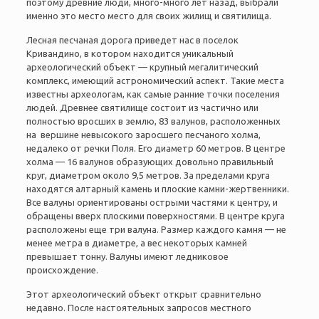
поэтому древние люди, много-много лет назад, выбрали
именно это место место для своих жилищ и святилища.
Лесная песчаная дорога приведет нас в поселок
Кривандино, в котором находится уникальный
археологический объект
—
крупный мегалитический
комплекс, имеющий астрономический аспект. Такие места
известны археологам, как самые ранние точки поселения
людей. Древнее святилище состоит из частично или
полностью вросших в землю, 83 валунов, расположенных
на вершине невысокого заросшего песчаного холма,
недалеко от речки Поля. Его диаметр 60 метров. В центре
холма
—
16 валунов образующих довольно правильный
круг, диаметром около 9,5 метров. За пределами круга
находятся алтарный камень и плоские камни-жертвенники.
Все валуны ориентированы острыми частями к центру, и
обращены вверх плоскими поверхностями. В центре круга
расположены еще три валуна. Размер каждого камня
—
не
менее метра в диаметре, а вес некоторых камней
превышает тонну. Валуны имеют ледниковое
происхождение.
Этот археологический объект открыт сравнительно
недавно. После настоятельных запросов местного