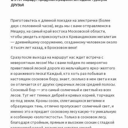
ДРУЗЬЯ
Приготовьтесь к длинной поездке на электричке (более
двух с половиной часов), ведь мы с вами отправляемся в
Мещеру, на самый край востока Московской области,
чтобы увидеть и прикоснуться к Кривандинским мегалитам
— древнейшему сооружению, созданному человеком около
4 тысяч лет назад, в Бронзовом веке!
Сразу после выхода на маршрут нас ждет встреча с
невероятным лесом! Мы с вами пойдем по невероятно
приветливой лесной дороге из мельчайшего ярко-желтого
и оранжевого песка!
Каждый, кто хоть раз побывал в
настоящем сосновом бору, знает, сколько в нем света и как
он отличается от других сумрачных лесов средней полосы.
Сосновый бор — это самый солнечный и светлый из всех
лесов. Тут нет темных дебрей и кривых корней, торчащих
из-под земли. Кроны сосен, сплетающихся ветвями и
образующих тень, отлично пропускают солнечный свет, и
именно это и придает сосновому лесу какую-то уникальную
и особенную «золотистость».
Только в сосновом лесу,
благодаря стройным, прямым и высоким соснам с гладкой
коричневой корой, возникает чувство некоей