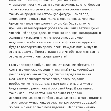
упорядоченности. А если в таком лесу попадаются березы,
то они во всем стремятся походить на сосны и имеют
такую же предельно
«стройную фигуру».
Земля под
деревьями покрыта растущим мхом, полянами черники,
брусники и плотным слоем иголок. Как будто кто-то
пришел и навел порядок, убрав все «лишние» ветки и сучки.
Чистейший воздух здесь настолько насыщен кислородом и
эфирными маслами, что им просто невозможно
надышаться.
«Ах, какой лес!» — это фраза, которую вы
будете восторженно произносить каждые пять минут на
этом маршруте. Просто, ради того, чтобы прогуляться по
этому лесу уже стоит сюда приехать!
Если у вас когда-нибудь возникнет желание сбежать от
суеты и цивилизации, уединиться и найти какое-нибудь
умиротворяющее место, где тихо и перед глазами не
мелькает транспорт мегаполиса, поверьте, ваше
воображение не предложит вам другого места,
—
это
будет именно реликтовый сосновый бор. Даже сейчас
такой лес
—
это настоящая сезонная кладовая
лекарственных трав, грибов и вкусных ягод, и жить рядом с
таким лесом
—
настоящее счастье, которому городской
житель может только позавидовать. Вероятно именно