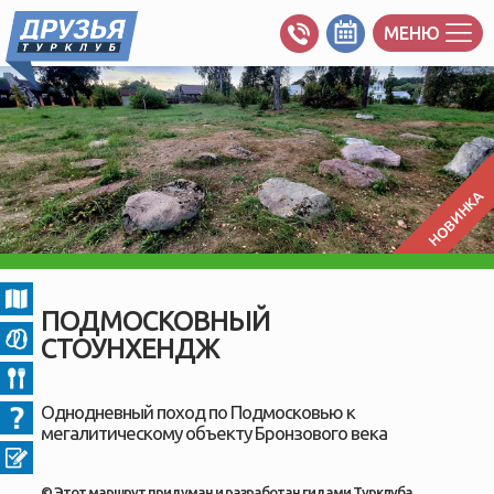
МЕНЮ
НОВИНКА
ПОДМОСКОВНЫЙ
СТОУНХЕНДЖ
Однодневный поход по Подмосковью к
мегалитическому объекту Бронзового века
© Этот маршрут придуман и разработан гидами Турклуба