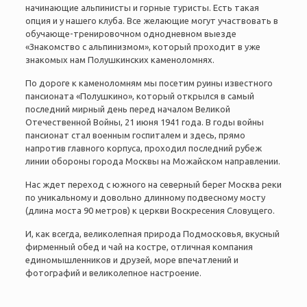
начинающие альпинисты и горные туристы. Есть такая
опция и у нашего клуба. Все желающие могут участвовать в
обучающе-тренировочном однодневном выезде
«Знакомство с альпинизмом», который проходит в уже
знакомых нам Полушкинских каменоломнях.
По дороге к каменоломням мы посетим руины известного
пансионата «Полушкино», который открылся в самый
последний мирный день перед началом Великой
Отечественной Войны, 21 июня 1941 года. В годы войны
пансионат стал военным госпиталем и здесь, прямо
напротив главного корпуса, проходил последний рубеж
линии обороны города Москвы на Можайском направлении.
Нас ждет переход с южного на северный берег Москва реки
по уникальному и довольно длинному подвесному мосту
(длина моста 90 метров) к церкви Воскресения Словущего.
И, как всегда, великолепная природа Подмосковья, вкусный
фирменный обед и чай на костре, отличная компания
единомышленников и друзей, море впечатлений и
фотографий и великолепное настроение.