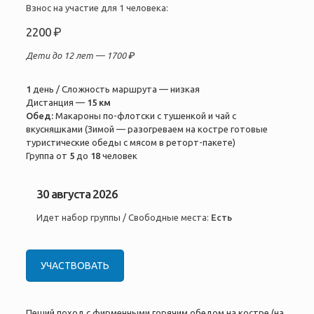
Взнос на участие для 1 человека:
2200 ₽
Дети до 12 лет —
1700 ₽
1
день / Сложность маршрута — низкая
Дистанция —
15 км
Обед:
Макароны по-флотски с тушенкой и чай с
вкусняшками (Зимой — разогреваем на костре готовые
туристические обеды с мясом в реторт-пакете)
Группа от
5
до
18
человек
30 августа 2026
Идет набор группы / Свободные места:
Есть
УЧАСТВОВАТЬ
Пеший поход с фирменными горячим обедом на костре (на