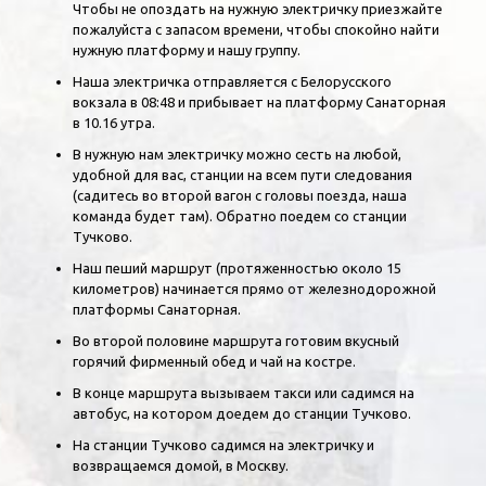
Чтобы не опоздать на нужную электричку приезжайте
пожалуйста с запасом времени, чтобы спокойно найти
нужную платформу и нашу группу.
Наша электричка отправляется с Белорусского
вокзала в 08:48 и прибывает на платформу Санаторная
в 10.16 утра.
В нужную нам электричку можно сесть на любой,
удобной для вас, станции на всем пути следования
(садитесь во второй вагон с головы поезда, наша
команда будет там). Обратно поедем со станции
Тучково.
Наш пеший маршрут (протяженностью около 15
километров) начинается прямо от железнодорожной
платформы Санаторная.
Во второй половине маршрута готовим вкусный
горячий фирменный обед и чай на костре.
В конце маршрута вызываем такси или садимся на
автобус, на котором доедем до станции Тучково.
На станции Тучково садимся на электричку и
возвращаемся домой, в Москву.