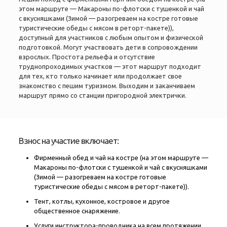
этом маршруте — Макароны по-флотски с тушенкой и чай
с вкусняшками (Зимой — разогреваем на костре готовые
туристические обеды с мясом в реторт-пакете)),
доступный для участников с любым опытом и физической
подготовкой. Могут участвовать дети в сопровождении
взрослых. Простота рельефа и отсутствие
труднопроходимых участков — этот маршрут подходит
для тех, кто только начинает или продолжает свое
знакомство с пешим туризмом. Выходим и заканчиваем
маршрут прямо со станции пригородной электрички.
Взнос на участие включает:
Фирменный обед и чай на костре (на этом маршруте —
Макароны по-флотски с тушенкой и чай с вкусняшками
(Зимой — разогреваем на костре готовые
туристические обеды с мясом в реторт-пакете)).
Тент, котлы, кухонное, костровое и другое
общественное снаряжение.
Услуги инструктора-проводника на всем протяжении