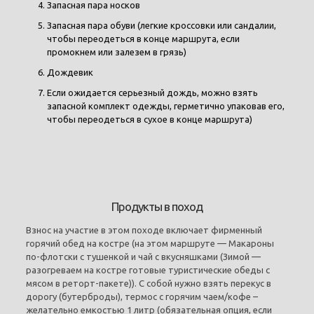
Запасная пара носков
Запасная пара обуви (легкие кроссовки или сандалии,
чтобы переодеться в конце маршрута, если
промокнем или залезем в грязь)
Дождевик
Если ожидается серьезный дождь, можно взять
запасной комплект одежды, герметично упаковав его,
чтобы переодеться в сухое в конце маршрута)
Продукты в поход
Взнос на участие в этом походе включает фирменный
горячий обед на костре (на этом маршруте — Макароны
по-флотски с тушенкой и чай с вкусняшками (Зимой —
разогреваем на костре готовые туристические обеды с
мясом в реторт-пакете)). С собой нужно взять перекус в
дорогу (бутерброды), термос с горячим чаем/кофе –
желательно емкостью 1 литр (обязательная опция, если