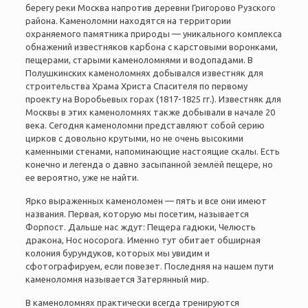
берегу реки Москва напротив деревни Григорово Рузского
района. Каменоломни находятся на территории
охраняемого памятника природы — уникального комплекса
обнажений известняков карбона с карстовыми воронками,
пещерами, старыми каменоломнями и водопадами. В
Полушкинских каменоломнях добывался известняк для
строительства Храма Христа Спасителя по первому
проекту на Воробьевых горах (1817-1825 гг.). Известняк для
Москвы в этих каменоломнях также добывали в начале 20
века. Сегодня каменоломни представляют собой серию
цирков с довольно крутыми, но не очень высокими
каменными стенами, напоминающие настоящие скалы. Есть
конечно и легенда о давно засыпанной землёй пещере, но
ее вероятно, уже не найти.
Ярко выраженных каменоломен — пять и все они имеют
названия. Первая, которую мы посетим, называется
Форпост. Дальше нас ждут: Пещера гадюки, Челюсть
дракона, Нос носорога. Именно тут обитает обширная
колония бурундуков, которых мы увидим и
сфотографируем, если повезет. Последняя на нашем пути
каменоломня называется Затерянный мир.
В каменоломнях практически всегда тренируются