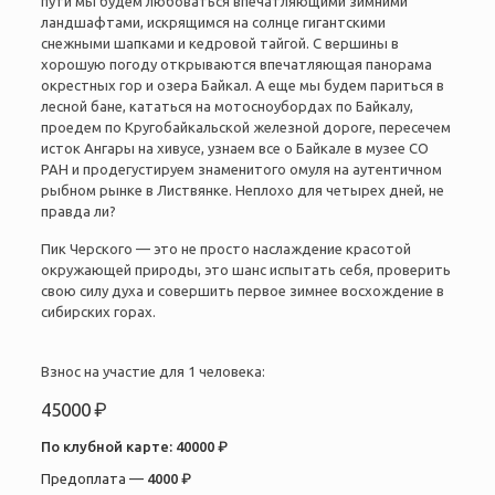
пути мы будем любоваться впечатляющими зимними
ландшафтами, искрящимся на солнце гигантскими
снежными шапками и кедровой тайгой. С вершины в
хорошую погоду открываются впечатляющая панорама
окрестных гор и озера Байкал. А еще мы будем париться в
лесной бане, кататься на мотосноубордах по Байкалу,
проедем по Кругобайкальской железной дороге, пересечем
исток Ангары на хивусе, узнаем все о Байкале в музее СО
РАН и продегустируем знаменитого омуля на аутентичном
рыбном рынке в Листвянке. Неплохо для четырех дней, не
правда ли?
Пик Черского — это не просто наслаждение красотой
окружающей природы, это шанс испытать себя, проверить
свою силу духа и совершить первое зимнее восхождение в
сибирских горах.
Взнос на участие для 1 человека:
45000 ₽
По клубной карте:
40000 ₽
Предоплата —
4000 ₽