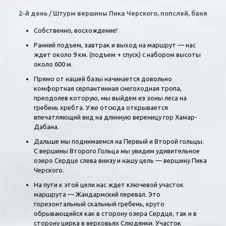
2-й день / Штурм вершины Пика Черского, попслей, баня
Собственно, восхождение!
Ранний подъем, завтрак и выход на маршрут — нас
ждет около 9 км. (подъем + спуск) с набором высоты
около 600 м.
Прямо от нашей базы начинается довольно
комфортная серпантинная снегоходная тропа,
преодолев которую, мы выйдем из зоны леса на
гребень хребта. Уже отсюда открывается
впечатляющий вид на длинную вереницу гор Хамар-
Дабана.
Дальше мы поднимаемся на Первый и Второй гольцы.
С вершины Второго Гольца мы увидим удивительное
озеро Сердце слева внизу и нашу цель — вершину Пика
Черского.
На пути к этой цели нас ждет ключевой участок
маршрута — Жандармский перевал. Это
горизонтальный скальный гребень, круто
обрывающийся как в сторону озера Сердце, так и в
сторону цирка в верховьях Слюдянки. Участок