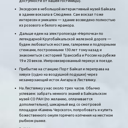
доступности от нашей гостиницы).
Экскурсия в небольшой интерактивный музей Байкала
в здании вокзала в Слюдянке. Сам вокзал тоже
интересен и уникален — здание возведено полностью
из розового и белого мрамора.
Дальше едем на электропоезде «Нерпочка» по
легендарной Кругобайкальской железной дороге —
будем любоваться мостами, галереями и подпорными
стенками, построенными 130 лет тому назад и
знакомиться с историей Транссиба и России на рубеже
19 и 20 веков. Импровизированный перекус в поезде.
Прибытие на станцию Порт Байкал и переправа на
хивусе (судно на воздушной подушке) через
незамерзающий исток Ангары в Листвянку.
На Листвянку у нас около трех часов. Обычно
успеваем: забрать немного знаний в Байкальском
музей СО РАН (по желанию, оплачивается
дополнительно), шикарный вид со смотровой
площадки «Камень Черского», попробовать и купить
божественного омуля горячего копчения на местном
рыбном рынке.