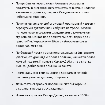
По прибытии перегружаем большие рюкзаки и
продукты в снегоход, регистрируемся в МЧС и налегке
начинаем подъем вдоль реки Слюдянка по тропе с
небольшим уклоном.
По пути мы увидим действующий мраморный карьер и
перекусим в аутентичной избушке на тропе. Хозяин
потчует чаем и свежими оладушками с джемом или
сгущёнкой. Общая продолжительность перехода к
приюту Пик Черского — 16 км с набором высоты
около 900 метров.
По большей части тропа пологая, лишь на финальном
участке, от урочища «Горелая поляна», начнется более
крутой подъем. К приюту Хамар-Дабан, на отметку
1500 м., добираемся обычно на закате.
Размещаемся в теплом доме с дровами и печкой,
готовим ужин, отдыхаем, общаемся.
Лечь спать стараемся пораньше, чтобы хорошо
отдохнуть перед восхождением.
Ночевка в приюте Хамар-Дабан., на высоте 1500 м.