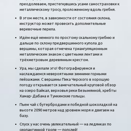
преодолеваем, пристегнувшись усами самостраховки к
металлическому тросу, проложенному вдоль гребня.
В этом месте, в зависимости от состояния склона,
инструктор может провесить дополнительные
веревочные перила.
Идём ещё немного по простому скальному гребню и
дальше по склону предвершинного купола до
вершины, которая отмечена триангуляционным
металлическим знаком с цветными лентами и
трёхметровым деревянным крестом.
Ура, мы сделали это! Фотографируемся и
наслаждаемся невероятными зимними горными
пейзажами. С вершины Пика Черского в хорошую
погоду открывается замечательный круговой обзор
на озеро Байкал, верховья реки Безымянной, хребты
Хамар-Дабана и Тункинские гольцы.
Пьем чай с бутербродами и победной шоколадкой на
высоте 2090 метров над уровнем моря и двигаем на
базу.
Спуск у нас очень увлекательный — на ледянках по
серпантинной тропе — попслей!