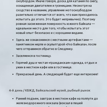
сноубордом. Иначе говоря, доска для катания по снегу,
оснащенная двигателем и гусеницами. Несмотря на
сходство в названии, управление мотосноубордом
разительно отличается от всего, что вам приходилось
испытать до этого. Это будет непривычно). Поэтому
ровная заснеженная поверхность южного Байкала —
идеальное место для того, чтобы испытать этот
новый опыт безопасно и с хорошими видами.
Здесь же ознакомимся с местными артефактами —
памятником нерпе и скульптурой «Ухо Байкала», после
чего отправимся обратно в Слюдянку.
Заселяемся в гостиницу.
Горячий душ и чистая «гражданская» одежда, отдых и
ужин в местном кафе или в гостинице.
Прекрасный день. А следующий будет еще интереснее!
4-й день / КБЖД, Байкальский музей, рыбный рынок
Ранний подъем, завтрак в местном кафе на полпути до
железнодорожного вокзала (вокзал в пешей