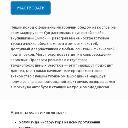
УЧАСТВОВАТЬ
Пеший поход с фирменными горячим обедом на костре (на
этом маршруте — Суп рассольник с тушенкой и чай с
вкусняшками (Зимой — разогреваем на костре готовые
туристические обеды с мясом в реторт-пакете)),
доступный для участников с любым опытом и физической
подготовкой. Могут участвовать дети в сопровождении
взрослых. Простота рельефа и отсутствие
труднопроходимых участков — этот маршрут подходит
для тех, кто только начинает или продолжает свое
знакомство с пешим туризмом. Выходим на маршрут
прямо со станции пригородной электрички, возвращаемся
в Москву на автобусе к станции метро Домодедовская.
Взнос на участие включает:
Услуги гида-инструктора на всем протяжении
маршрута.