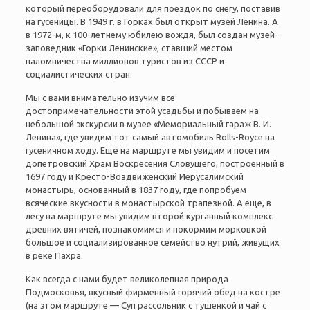
который переоборудовали для поездок по снегу, поставив
на гусеницы. В 1949 г. в Горках был открыт музей Ленина. А
в 1972-м, к 100-летнему юбилею вождя, был создан музей-
заповедник «Горки Ленинские», ставший местом
паломничества миллионов туристов из СССР и
социалистических стран.
Мы с вами внимательно изучим все
достопримечательности этой усадьбы и побываем на
небольшой экскурсии в музее «Мемориальный гараж В. И.
Ленина», где увидим тот самый автомобиль Rolls-Royce на
гусеничном ходу. Ещё на маршруте мы увидим и посетим
допетровский Храм Воскресения Словущего, построенный в
1697 году и Кресто-Воздвиженский Иерусалимский
монастырь, основанный в 1837 году, где попробуем
всяческие вкусности в монастырской трапезной. А еще, в
лесу на маршруте мы увидим второй курганный комплекс
древних вятичей, познакомимся и покормим морковкой
большое и социализированное семейство нутрий, живущих
в реке Пахра.
Как всегда с нами будет великолепная природа
Подмосковья, вкусный фирменный горячий обед на костре
(на этом маршруте — Суп рассольник с тушенкой и чай с