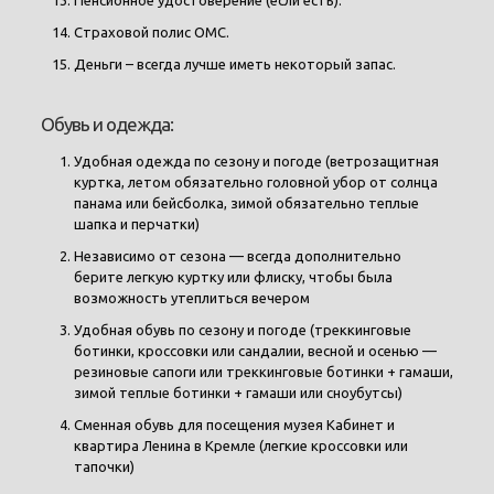
Пенсионное удостоверение (если есть).
Страховой полис ОМС.
Деньги – всегда лучше иметь некоторый запас.
Обувь и одежда:
Удобная одежда по сезону и погоде (ветрозащитная
куртка, летом обязательно головной убор от солнца
панама или бейсболка, зимой обязательно теплые
шапка и перчатки)
Независимо от сезона — всегда дополнительно
берите легкую куртку или флиску, чтобы была
возможность утеплиться вечером
Удобная обувь по сезону и погоде (треккинговые
ботинки, кроссовки или сандалии, весной и осенью —
резиновые сапоги или треккинговые ботинки + гамаши,
зимой теплые ботинки + гамаши или сноубутсы)
Сменная обувь для посещения музея Кабинет и
квартира Ленина в Кремле (легкие кроссовки или
тапочки)