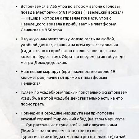
Встречаемся в 7:55 утра во втором вагоне с головы
поезда электрички 6181 Москва (Павелецкий вокзал)
— Кашира, которая отправляется в 8:10 утра с
Павелецкого вокзала и прибывает на платформу
Ленинская в 8.50 утра.
В нужную нам электричку можно сесть на любой,
удобной для вас, станции на всем пути следования
(садитесь во второй вагон с головы поезда, наша
команда будет там). Обратно поедем на автобусе до
метро Домодедовская.
Наш пеший маршрут (протяженностью около 19
километров) начнется прямо от платформы
Ленинская.
Гуляем по усадебному парку и пристально осматриваем
усадьбу, а в этой усадьбе действительно есть на что
посмотреть.
Примерно в середине маршрута мы приготовим
вкусный горячий фирменный обед (на этом маршруте
— Суп рассольник с тушенкой и чай с вкусняшками
(Зимой — разогреваем на костре готовые
туристические обеды с мясом в реторт-пакете)) и чай