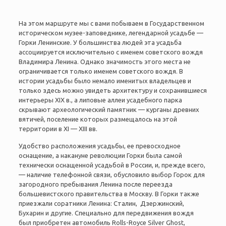
На этом маршруте мы с вами побываем в
Государственном
историческом музее-заповеднике, легендарной усадьбе —
Горки Ленинские. У большинства людей эта усадьба
ассоциируется исключительно с именем советского вождя
Владимира Ленина. Однако значимость этого места не
ограничивается только именем советского вождя. В
истории усадьбы было немало именитых владельцев и
только здесь можно увидеть архитектуру и сохранившиеся
интерьеры XIX в., а липовые аллеи усадебного парка
скрывают археологический памятник — курганы древних
вятичей, поселение которых размещалось на этой
территории в XI — XIII вв.
Удобство расположения усадьбы, ее превосходное
оснащение, а накануне революции Горки была самой
технически оснащенной усадьбой в России, и, прежде всего,
— наличие телефонной связи, обусловило выбор Горок для
загородного пребывания Ленина после переезда
большевистского правительства в Москву. В Горки также
приезжали соратники Ленина: Сталин, Дзержинский,
Бухарин и другие. Специально для передвижения вождя
был приобретен автомобиль Rolls-Royce Silver Ghost,