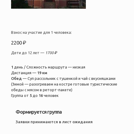
Взнос на участие для 1 человека:
2200 ₽
Дети до 12 лет —
1700 ₽
1
день / Сложность маршрута — низкая
Дистанция —
19 км
Обед
— Суп рассольник с тушенкой и чай с вкусняшками
(Зимой — разогреваем на костре готовые туристические
обеды с мясом в реторт-пакете)
Группа от
5
до
16
человек
Формируется группа
Заявки принимаются в лист ожидания