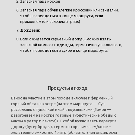
Запасная пара носков
Запасная пара обуви (легкие кроссовки или сандалии,
чтобы переодеться в конце маршрута, если
промокнем или залезем в грязь)
Дождевик
Если ожидается серьезный дождь, можно взять
запасной комплект одежды, герметично упаковав его,
чтобы переодеться в сухое в конце маршрута.
Продукты в поход
Взнос на участие в этом походе включает фирменный
горячий обед на костре (на этом маршруте — Суп
рассольник с тушенкой и чай с вкусняшками (Зимой —
разогреваем на костре готовые туристические обеды с
мясом в реторт-пакете)). С собой нужно взять перекус в
дорогу (бутерброды), термос с горячим чаем/кофе –
желательно емкостью 1 литр (обязательная опция, если