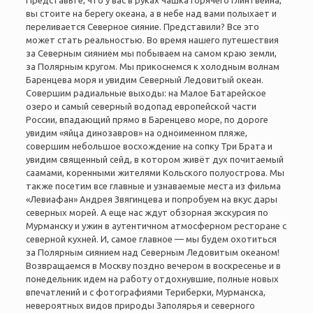
Представьте, что у вас в руках чашка горячего глинтвейна,
вы стоите на берегу океана, а в небе над вами полыхает и
переливается Северное сияние. Представили? Все это
может стать реальностью. Во время нашего путешествия
за Северным сиянием мы побываем на самом краю земли,
за Полярным кругом. Мы прикоснемся к холодным волнам
Баренцева моря и увидим Северный Ледовитый океан.
Совершим радиальные выходы: на Малое Батарейское
озеро и самый северный водопад европейской части
России, впадающий прямо в Баренцево море, по дороге
увидим «яйца динозавров» на одноименном пляже,
совершим небольшое восхождение на сопку Три Брата и
увидим
священный сейд, в котором живёт дух почитаемый
саамами, коренными жителями Кольского полуострова
. Мы
также посетим все главные и узнаваемые места из фильма
«Левиафан» Андрея Звягинцева и попробуем на вкус дары
северных морей. А еще нас ждут обзорная экскурсия по
Мурманску и ужин в аутентичном атмосферном ресторане с
северной кухней. И, самое главное — мы будем охотиться
за Полярным сиянием над Северным Ледовитым океаном!
Возвращаемся в Москву поздно вечером в воскресенье и в
понедельник идем на работу отдохнувшие, полные новых
впечатлений и с фотографиями Териберки, Мурманска,
невероятных видов природы Заполярья и северного