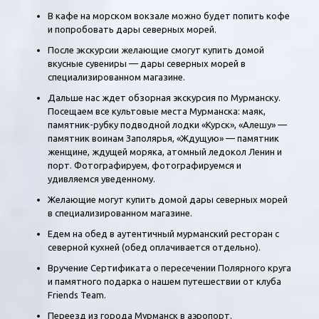
В кафе на морском вокзале можно будет попить кофе
и попробовать дары северных морей.
После экскурсии желающие смогут купить домой
вкусные сувениры — дары северных морей в
специализированном магазине.
Дальше нас ждет обзорная экскурсия по Мурманску.
Посещаем все культовые места Мурманска: маяк,
памятник-рубку подводной лодки «Курск», «Алешу» —
памятник воинам Заполярья, «Ждущую» — памятник
женщине, ждущей моряка, атомный ледокол Ленин и
порт. Фотографируем, фотографируемся и
удивляемся уведенному.
Желающие могут купить домой дары северных морей
в специализированном магазине.
Едем на обед в аутентичный мурманский ресторан с
северной кухней (обед оплачивается отдельно).
Вручение Сертификата о пересечении Полярного круга
и памятного подарка о нашем путешествии от клуба
Friends Team.
Переезд из города Мурманск в аэропорт.