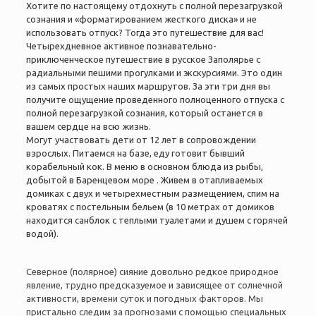
Хотите по настоящему отдохнуть с полной перезагрузкой
сознания и «форматированием жесткого диска» и не
использовать отпуск? Тогда это путешествие для вас!
Четырехдневное активное познавательно-
приключенческое путешествие в русское Заполярье с
радиальными пешими прогулками и экскурсиями. Это один
из самых простых наших маршрутов. За эти три дня вы
получите ощущение проведенного полноценного отпуска с
полной перезагрузкой сознания, который останется в
вашем сердце на всю жизнь.
Могут участвовать дети от 12 лет в сопровождении
взрослых. Питаемся на базе, еду готовит бывший
корабельный кок. В меню в основном блюда из рыбы,
добытой в Баренцевом море . Живем в отапливаемых
домиках с двух и четырехместным размещением, спим на
кроватях с постельным бельем (в 10 метрах от домиков
находится санблок с теплыми туалетами и душем с горячей
водой).
Северное (полярное) сияние довольно редкое природное
явление, трудно предсказуемое и зависящее от солнечной
активности, времени суток и погодных факторов. Мы
пристально следим за прогнозами с помощью специальных