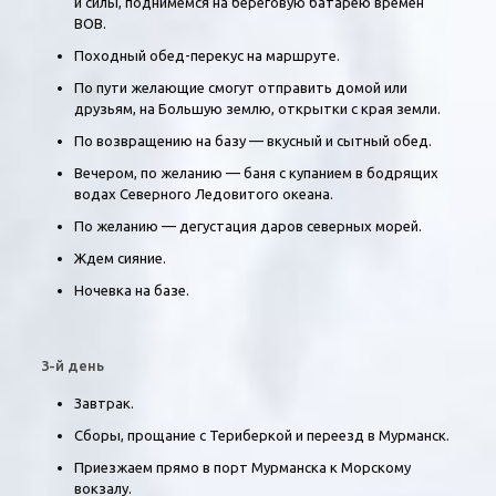
и силы, поднимемся на береговую батарею времен
ВОВ.
Походный обед-перекус на маршруте.
По пути желающие смогут отправить домой или
друзьям, на Большую землю, открытки с края земли.
По возвращению на базу — вкусный и сытный обед.
Вечером, по желанию — баня с купанием в бодрящих
водах Северного Ледовитого океана.
По желанию — дегустация даров северных морей.
Ждем сияние.
Ночевка на базе.
3-й день
Завтрак.
Сборы, прощание с Териберкой и переезд в Мурманск.
Приезжаем прямо в порт Мурманска к Морскому
вокзалу.