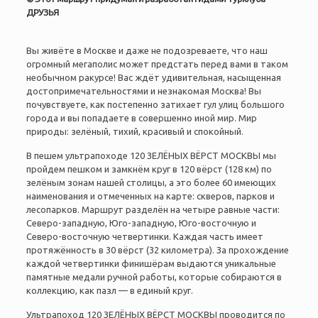
ДРУЗЬЯ
Вы живёте в Москве и даже не подозреваете, что наш
огромный мегаполис может предстать перед вами в таком
необычном ракурсе! Вас ждёт удивительная, насыщенная
достопримечательностями и незнакомая Москва!
Вы
почувствуете, как постепенно затихает гул улиц большого
города и вы попадаете в совершенно иной мир. Мир
природы: зелёный, тихий, красивый и спокойный.
В пешем ультрапоходе 120 ЗЕЛЁНЫХ ВЁРСТ МОСКВЫ мы
пройдем пешком и замкнём круг в 120 вёрст (128 км) по
зелёным зонам нашей столицы, а это более 60 имеющих
наименования и отмеченных на карте: скверов, парков и
лесопарков. Маршрут разделён на четыре равные части:
Северо-западную, Юго-западную, Юго-восточную и
Северо-восточную четвертинки. Каждая часть имеет
протяжённость в 30 вёрст (32 километра). За прохождение
каждой четвертинки финишёрам выдаются уникальные
памятные медали ручной работы, которые собираются в
коллекцию, как пазл — в единый круг.
Ультрапоход 120 ЗЕЛЁНЫХ ВЁРСТ МОСКВЫ проводится по