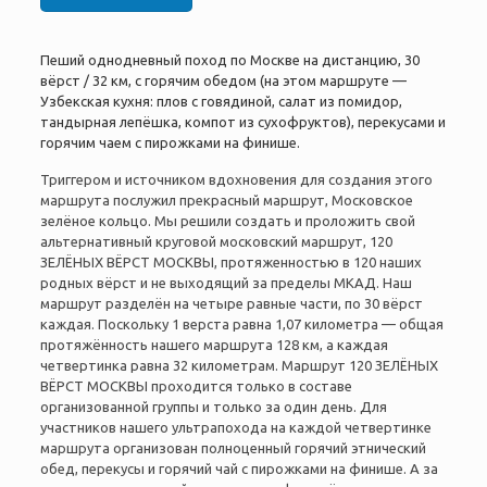
Пеший однодневный поход по Москве на дистанцию, 30
вёрст / 32 км, с горячим обедом (на этом маршруте —
Узбекская кухня: плов с говядиной, салат из помидор,
тандырная лепёшка, компот из сухофруктов), перекусами и
горячим чаем с пирожками на финише.
Триггером и источником вдохновения для создания этого
маршрута послужил прекрасный маршрут, Московское
зелёное кольцо. Мы решили создать и проложить свой
альтернативный круговой московский маршрут,
120
ЗЕЛЁНЫХ ВЁРСТ МОСКВЫ,
протяженностью в 120 наших
родных вёрст и не выходящий за пределы МКАД. Наш
маршрут разделён на четыре равные части, по 30 вёрст
каждая. Поскольку 1 верста равна 1,07 километра — общая
протяжённость нашего маршрута 128 км, а каждая
четвертинка равна 32 километрам. Маршрут
120 ЗЕЛЁНЫХ
ВЁРСТ МОСКВЫ п
роходится только в составе
организованной группы и только за один день. Для
участников нашего ультрапохода на каждой четвертинке
маршрута организован полноценный горячий этнический
обед, перекусы и горячий чай с пирожками на финише. А за