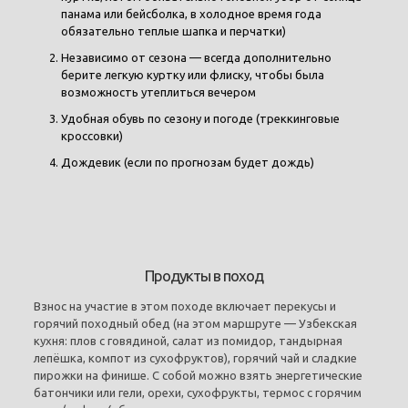
панама или бейсболка, в холодное время года
обязательно теплые шапка и перчатки)
Независимо от сезона — всегда дополнительно
берите легкую куртку или флиску, чтобы была
возможность утеплиться вечером
Удобная обувь по сезону и погоде (треккинговые
кроссовки)
Дождевик (если по прогнозам будет дождь)
Продукты в поход
Взнос на участие в этом походе включает перекусы и
горячий походный обед (на этом маршруте — Узбекская
кухня: плов с говядиной, салат из помидор, тандырная
лепёшка, компот из сухофруктов), горячий чай и сладкие
пирожки на финише. С собой можно взять энергетические
батончики или гели, орехи, сухофрукты, термос с горячим