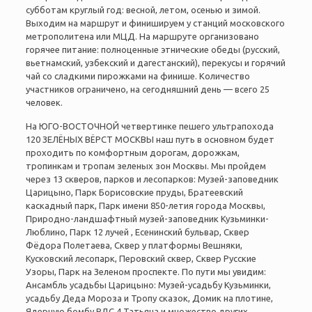
субботам круглый год: весной, летом, осенью и зимой.
Выходим на маршрут и финишируем у станций московского
метрополитена или МЦД. На маршруте организовано
горячее питание: полноценные этнические обеды (русский,
вьетнамский, узбекский и дагестанский), перекусы и горячий
чай со сладкими пирожками на финише. Количество
участников ограничено, на сегодняшний день — всего 25
человек.
На ЮГО-ВОСТОЧНОЙ четвертинке пешего ультрапохода
120 ЗЕЛЁНЫХ ВЁРСТ МОСКВЫ наш путь в основном будет
проходить по комфортным дорогам, дорожкам,
тропинкам и тропам зеленых зон Москвы. Мы пройдем
через 13 скверов, парков и лесопарков: Музей-заповедник
Царицыно, Парк Борисовские пруды, Братеевский
каскадный парк, Парк имени 850-летия города Москвы,
Природно-ландшафтный музей-заповедник Кузьминки-
Люблино, Парк 12 лучей , Есенинский бульвар, Сквер
Фёдора Полетаева, Сквер у платформы Вешняки,
Кусковский лесопарк, Перовский сквер, Сквер Русские
Узоры, Парк на Зеленом проспекте. По пути мы увидим:
Ансамбль усадьбы Царицыно: Музей-усадьбу Кузьминки,
усадьбу Деда Мороза и Тропу сказок, Домик на плотине,
Ядерную бомбу РДС 4 Татьяна и множество других