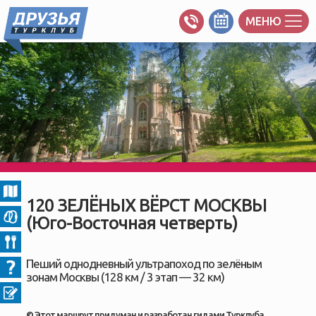
МЕНЮ
120 ЗЕЛЁНЫХ ВЁРСТ МОСКВЫ
(Юго-Восточная четверть)
Пеший однодневный ультрапоход по зелёным
зонам Москвы (128 км / 3 этап
—
32 км)
© Этот маршрут придуман и разработан гидами Турклуба