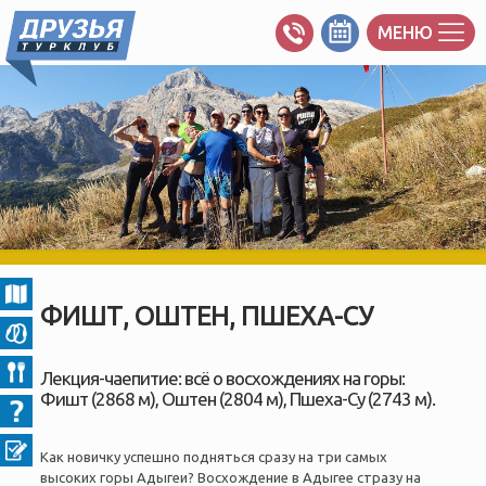
МЕНЮ
ФИШТ, ОШТЕН, ПШЕХА-СУ
Лекция-чаепитие: всё о восхождениях на горы:
Фишт (2868 м), Оштен (2804 м), Пшеха-Су (2743 м).
Как новичку успешно подняться сразу на три самых
высоких горы Адыгеи? Восхождение в Адыгее стразу на