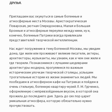
ДРУЗЬЯ.
Приглашаем вас окунуться в самые богемные и
атмосферные места Москвы. Аристократическая
Поварская, уютная Спиридоновка, Малая и Большая
Бронные и атмосферные переулки между ними, ну и,
конечно, богемные Патрики всегда привлекали
представителей творческой интеллигенции.
Нас ждет погружение в тему Богемной Москвы, мы увидим
дома, где жили или проживают великие писатели, актеры,
архитекторы, музыканты, мы узнаем, как и чем они жили и
где творили. Познакомимся с лучшими шедеврами
архитектуры модерна, прогуляемся по важным
историческим улочкам творческой столицы, услышим
трогательные истории из жизни знаменитых людей. Мы
пообедаем в атмосферном кафе на Патриках и пойдем в
очень стильную, богемную квартиру-музей Л. М. Гурченко,
оформленную с непревзойденным вкусом, в которой она
прожила до последнего дня. Здесь до сих пор царит
уникальная атмосфера, которую обязательно нужно
прочувствовать.