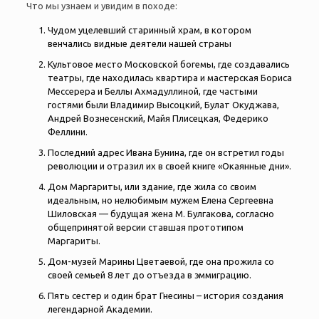
Что мы узнаем и увидим в походе:
Чудом уцелевший старинный храм, в котором
венчались видные деятели нашей страны
Культовое место Московской богемы, где создавались
театры, где находилась квартира и мастерская Бориса
Мессерера и Беллы Ахмадуллиной, где частыми
гостями были Владимир Высоцкий, Булат Окуджава,
Андрей Вознесенский, Майя Плисецкая, Федерико
Феллини.
Последний адрес Ивана Бунина, где он встретил годы
революции и отразил их в своей книге «Окаянные дни».
Дом Маргариты, или здание, где жила со своим
идеальным, но нелюбимым мужем Елена Сергеевна
Шиловская — будущая жена М. Булгакова, согласно
общепринятой версии ставшая прототипом
Маргариты.
Дом-музей Марины Цветаевой, где она прожила со
своей семьей 8 лет до отъезда в эммиграцию.
Пять сестер и один брат Гнесины – история создания
легендарной Академии.