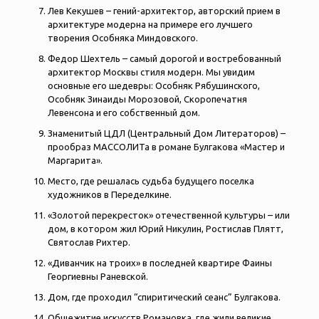
Лев Кекушев – гений-архитектор, авторский прием в
архитектуре модерна на примере его лучшего
творения Особняка Миндовского.
Федор Шехтель – самый дорогой и востребованный
архитектор Москвы стиля модерн. Мы увидим
основные его шедевры: Особняк Рябушинского,
Особняк Зинаиды Морозовой, Скоропечатня
Левенсона и его собственный дом.
Знаменитый ЦДЛ (Центральный Дом Литераторов) –
прообраз МАССОЛИТа в романе Булгакова «Мастер и
Маргарита».
Место, где решалась судьба будущего поселка
художников в Переделкине.
«Золотой перекресток» отечественной культуры – или
дом, в котором жил Юрий Никулин, Ростислав Плятт,
Святослав Рихтер.
«Диванчик на троих» в последней квартире Фаины
Георгиевны Раневской.
Дом, где проходил “спиритический сеанс” Булгакова.
Общежитие искусств Романовка, где жили великие