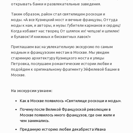
открывать банки и развлекательные заведения.
Таким образом, район стал святилищем роскоши и
моды. «А все Кузнецкий мост и вечные французы, Оттуда
моды к нам, и авторы, и музы: Губители карманов и сердец!
Когда избавит нас творец От шляпок их! чепцов! и шпилек!
и булавок! И книжных и бисквитных лавок!»
Приглашаем вас на увлекательную экскурсию по самым
модным и французским местам в Москве. Мы увидим
старинную архитектуру Кузнецкого моста и улицы
Петровка, послушаем романтические истории любви и
подойдем к оригинальному фрагменту Эйфелевой башни в
Москве.
На экскурсии узнаем:
Как в Москве появилось «Святилище роскоши и моды».
Почему после Великой Французской революции в
Москве появилось много французов, где они жили и
чем занимались.
Преданную историю любви декабриста Ивана