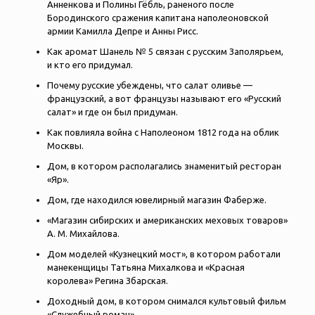
Анненкова и Полины Гёбль, раненого после
Бородинского сражения капитана наполеоновской
армии Камилла Депре и Анны Рисс.
Как аромат Шанель № 5 связан с русским Заполярьем,
и кто его придумал.
Почему русские убеждены, что салат оливье —
французский, а вот французы называют его «Русский
салат» и где он был придуман.
Как повлияла война с Наполеоном 1812 года на облик
Москвы.
Дом, в котором располагались знаменитый ресторан
«Яр».
Дом, где находился ювелирный магазин Фаберже.
«Магазин сибирских и американских меховых товаров»
А. М. Михайлова.
Дом моделей «Кузнецкий мост», в котором работали
манекенщицы Татьяна Михалкова и «Красная
королева» Регина Збарская.
Доходный дом, в котором снимался культовый фильм
«Служебный роман».