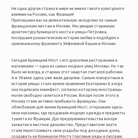
Ни одна другая страна в мире не имела такого культурного
влияния на Россию, как Франция!
Приглашаем вас на увлекательную экскурсию по самым
французским местам в Москве. Мы увидим старинную
архитектуру Кузнецкого моста и улицы Петровка,
послушаем романтические истории любви и подойдем к
оригинальному фрагменту Эйфелевой башни в Москве.
Сегодня Кузнецкий Мост с его дорогими ресторанами и
магазинами — одна из самых модных улиц Москвы. Но так
было не всегда, в старину этот квартал считался рабочим.
А в 18 веке здесь уже жили дворяне. Самым поворотным в
истории улицы стало время правления Екатерины II, когда
она подписала манифест, согласно которому иностранцы
могли свободно селиться в России. Вскоре после этого в
Москву стали активно прибывать французы. Они
облюбовали для жизни Кузнецкий Мост, открывали здесь
свои магазины, где продавали модную одежду и предметы
туалета из Франции. Дух предпринимательства вскоре
захватил и местное дворянство. Представители знати
стали перестраивать свои усадьбы под доходные дома,
создавать на Кузнецком Мосту торговые ряды и пассажи,