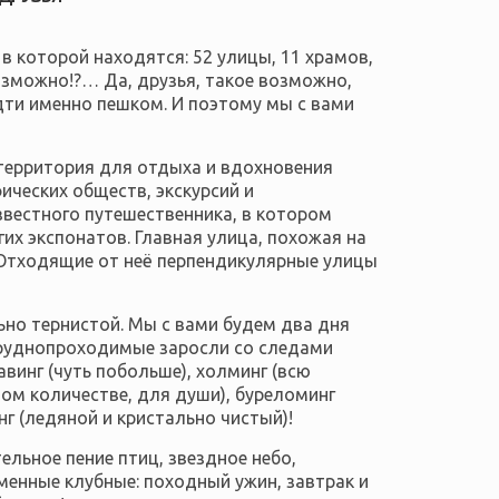
в которой находятся: 52 улицы, 11 храмов,
зможно!?… Да, друзья, такое возможно,
ти именно пешком. И поэтому мы с вами
территория для отдыха и вдохновения
ических обществ, экскурсий и
вестного путешественника, в котором
их экспонатов. Главная улица, похожая на
 Отходящие от неё перпендикулярные улицы
ьно тернистой. Мы с вами будем два дня
труднопроходимые заросли со следами
винг (чуть побольше), холминг (всю
жном количестве, для души), буреломинг
г (ледяной и кристально чистый)!
ельное пение птиц, звездное небо,
менные клубные: походный ужин, завтрак и