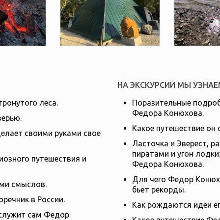
НА ЭКСКУРСИИ МЫ УЗНАЕ
тронутого леса.
Поразительные подроб
Федора Конюхова.
ерью.
Какое путешествие он
елает своими руками свое
Ласточка и Эверест, р
пиратами и угон лодки
диозного путешествия и
Федора Конюхова.
Для чего Федор Конюх
ами смыслов.
бьёт рекорды.
речник в России.
Как рождаются идеи ег
х служит сам Федор