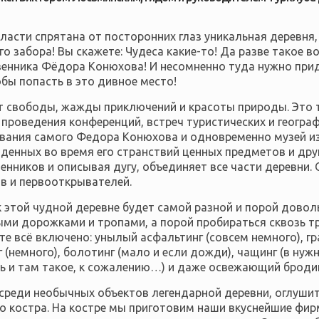
асти спрятана от посторонних глаз уникальная деревня, 
го забора! Вы скажете: Чудеса какие-то! Д
а разве
такое во
енника Фёдора Конюхова! И несомненно туда нужно прид
бы попасть в это дивное место!
 свободы, жажды приключений и красоты природы. Это 
проведения конференций, встреч туристических и географ
ивания самого Федора Конюхова и одновременно музей из
енных во время его странствий ценных предметов и друг
нников и описывая дугу, объединяет все части деревни.
в и первооткрывателей.
к этой чудной деревне будет самой разной и порой довол
ми дорожками и тропами, а порой пробираться сквозь 
 всё включено: унылый асфальтинг (совсем немного), гра
г (немного), болотинг (мало и если дожди), чащинг (в ну
ть и там такое, к сожалению…) и даже освежающий бродин
а среди необычных объектов легендарной деревни, оглушит
о костра. На костре мы приготовим наши вкуснейшие фир