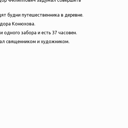
дор Филиппович задумал совершить
дят будни путешественника в деревне.
едора Конюхова.
и одного забора и есть 37 часовен.
ал священником и художником.