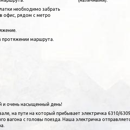
и маршрута
.
(наличными).
алатки необходимо забрать
 в офис, рядом с метро
яжение.
м протяжении маршрута.
й и очень насыщенный день!
кзале, на пути на который прибывает электричка 6310/63
го вагона с головы поезда. Наша электричка отправляется
а.