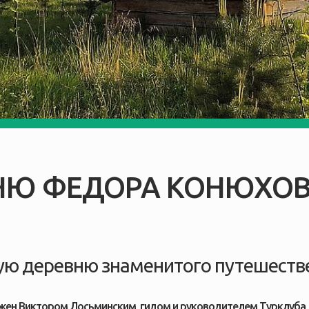
НЮ ФЕДОРА КОНЮХОВА
ую деревню знаменитого путешестве
ожен Виктором Лосьминским, гидом и руководителем Турклуба