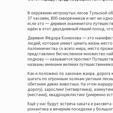
В окружении нетронутых лесов Тульской обл
37 часовен, 800 скворечников и нет ни одно
если это
—
деревня знаменитого путешеств
идём в этот двухдневный пеший поход, что
Деревня Фёдора Конюхова
—
это манифест
людей, которые умеют ценить жизнь место 
паломничества со всего мира, место прож
представлено бесчисленное множество найд
подкову — называется проспект Путешестве
названы именами великих путешественнико
Как и положено по законам жанра, дорога 
шагать по огромным холмам уютным лесны
обитания диких животных. На этом маршруте
дорогу), зарослинг (четвертинка), азимутин
(местами), квадроциклястинг (умеренно ес
Ещё у нас будут: встреча заката и рассвет
романтика и вечерние посиделки у большог