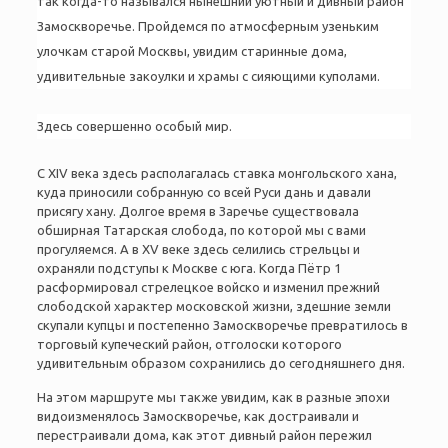
так когда-то назывался нынешний уютный и дивный район
Замоскворечье. Пройдемся по атмосферным узеньким
улочкам старой Москвы, увидим старинные дома,
удивительные закоулки и храмы с сияющими куполами.
Здесь совершенно особый мир.
С XIV века здесь располагалась ставка монгольского хана,
куда приносили собранную со всей Руси дань и давали
присягу хану. Долгое время в Заречье существовала
обширная Татарская слобода, по которой мы с вами
прогуляемся. А в XV веке здесь селились стрельцы и
охраняли подступы к Москве с юга. Когда Пётр 1
расформировал стрелецкое войско и изменил прежний
слободской характер московской жизни, здешние земли
скупали купцы и постепенно Замоскворечье превратилось в
торговый купеческий район, отголоски которого
удивительным образом сохранились до сегодняшнего дня.
На этом маршруте мы также увидим, как в разные эпохи
видоизменялось Замоскворечье, как достраивали и
перестраивали дома, как этот дивный район пережил