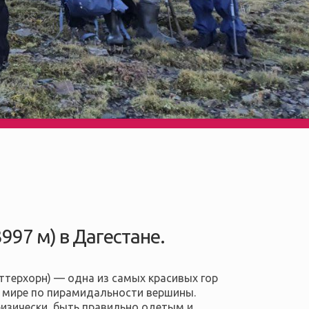
997 м) в Дагестане.
ттерхорн) — одна из самых красивых гор
в мире по пирамидальности вершины.
изически, быть
правильно одетым и