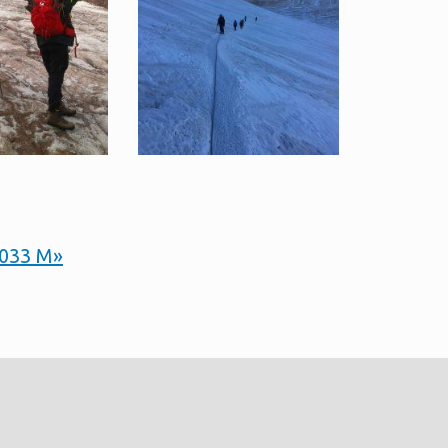
033 М»