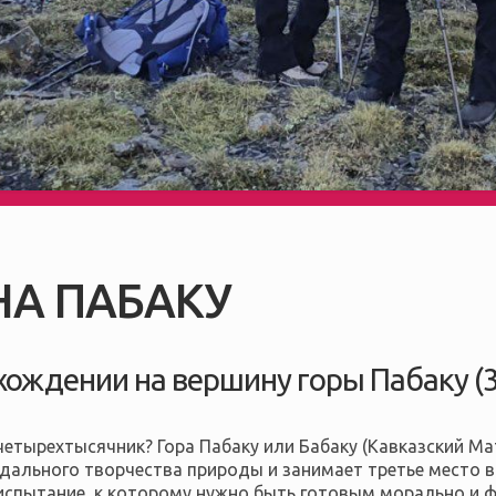
А ПАБАКУ
хождении на вершину горы Пабаку (3
четырехтысячник? Гора Пабаку или Бабаку (Кавказский Ма
идального творчества природы и занимает третье место 
спытание, к которому нужно быть готовым морально и ф