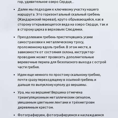
гор, удивительное озеро Сердце, .
Далее мы подходим к ключевому участку нашего
маршрута. Это горизонтальный скальный гребень
(Жандармский перевал), круто обрывающийся, как в
сторону открывающегося вида на озеро Сердце, так и
в сторону цирка в верховьях Слюдянки.
Преодолеваем гребень пристегнувшись усами
самостраховки к металлическому тросу,
проложенному вдоль гребня. В этом месте, в
зависимости от состояния склона, инструктор-
проводник может провесить дополнительные
веревочные перила для безопасного выхода с острой
части гребня.
Идем еще немного по простому скальному гребню,
почти сразу переходящему в осыпной гребень и
дальше по выпуклому куполу до вершины.
Ура, мы на вершине! Вершина отмечена
триангуляционным металлическим сигналом,
увешанным цветными лентами и трёхметровм
деревянным крестом.
Фотографируем, фотографируемся и наслаждаемся