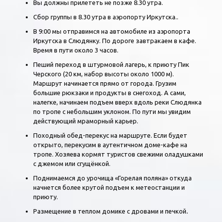
Вы должны прилететь не позже 8.30 утра.
Сбор группы в 8.30 утра в аэропорту Иркутска..
В 9:00 мы отправимся на автомобиле из аэропорта
Иркутска в Слюдянку. По дороге завтракаем в кафе.
Время в пути около 3 часов.
Пеший переход в штурмовой лагерь, к приюту Пик
Черского (20 км, набор высоты около 1000 м).
Маршрут начинается прямо от города. Грузим
большие рюкзаки и продукты в снегоход. А сами,
налегке, начинаем подъем вверх вдоль реки Слюдянка
по тропе с небольшим уклоном. По пути мы увидим
действующий мраморный карьер.
Походный обед-перекус на маршруте. Если будет
открыто, перекусим в аутентичном доме-кафе на
тропе. Хозяева кормят туристов свежими оладушками
с джемом или сгущёнкой.
Поднимаемся до урочища «Горелая поляна» откуда
начнется более крутой подъем к метеостанции и
приюту.
Размещение в теплом домике с дровами и печкой
.