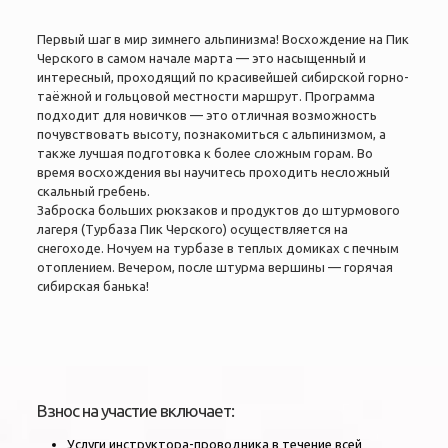
Первый шаг в мир зимнего альпинизма! Восхождение на Пик
Черского в самом начале марта — это насыщенный и
интересный, проходящий по красивейшей сибирской горно-
таёжной и гольцовой местности маршрут. Программа
подходит для новичков — это отличная возможность
почувствовать высоту, познакомиться с альпинизмом, а
также лучшая подготовка к более сложным горам. Во
время восхождения вы научитесь проходить несложный
скальный гребень.
Заброска больших рюкзаков и продуктов до штурмового
лагеря (Турбаза Пик Черского) осуществляется на
снегоходе. Ночуем на турбазе в теплых домиках с печным
отоплением. Вечером, после штурма вершины — горячая
сибирская банька!
Взнос на участие включает:
Услуги инструктора-проводника в течение всей