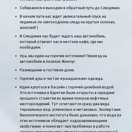
Собираемся и выходим в обратный путь до Слюдянки.
В начале пути нас ждет увлекательный спуск на
ледянках по снегоходному следу на крутых склонах,
жопслей! )
В Слюдянке нас будет ждать наш автомобиль,
который отвезет нас в местное кафе, где мы
пообедаем.
Ура, мы едем на горячие источники! Переезд на
автомобиле в поселок Жемчуг.
Размещение в гостевом доме.
Горячий душ и чистая «гражданская» одежда.
Идем купаться в бассейн с горячей целебной водой.
Эти источники в Бурятии были открыты в середине
прошлого столетия во время поисков нефтяных
месторождений. Тут сочетаются сразу два вида
термальных вод: углекислых и метановых. Экспертами
биологического института было доказано, что вода из
этих источников обладает оздоравливающими
свойствами и помогает: при проблемах в работе
опорно-двигательного аппарата и костно-мышечной