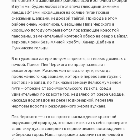
интересных и живописных районов всей Восточной Сибири!
В пути мы будем любоваться впечатляющими зимними
ландшафтами, искрящимся на солнце гигантскими
снежными шапками, кедровой тайгой. Природа в этом
районе очень живописна. С вершины Пика Черского в
хорошую погоду открываются поражающие красотой
панорамы, замечательный круговой обзор на озеро Байкал,
верховья реки Безымянной, хребты Хамар-Дабана и
Тункинские гольцы.
В штурмовом лагере ночуем в приюте, в теплых домиках с
печкой. Приют Пик Черского по праву называют
высокогорным. Расположен он возле пути, некогда
проложенного караванами, которые перевозили грузы с
востока на запад, по так называемому Великому чайном
пути – отрезке Старо-Монгольского тракта, среди
удивительных по красоте гор, недалеко от озера Сердце,
каскада водопадов на реке Подкомарной, перевала
Чертовы ворота и разрушенного жерла вулкана.
Пик Черского — это не просто наслаждение красотой
окружающей природы, это шанс испытать себя, проверить
свою силу духа и совершить первое зимнее восхождение в
сибирских горах. Наша программа закончится ночевкой в