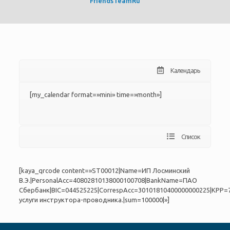
FriendsTeamRu
Календарь
[my_calendar format=»mini» time=»month»]
Список
[kaya_qrcode content=»ST00012|Name=ИП Лосминский
В.Э.|PersonalAcc=40802810138000100708|BankName=ПАО
Сбербанк|BIC=044525225|CorrespAcc=30101810400000000225|KPP=
услуги инструктора-проводника.|sum=100000|»]