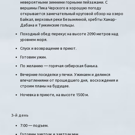
невероятными зимними горными пейзажами. С
вершины Пика Черского в хорошую погоду
открывается замечательный круговой обзор на озеро
Байкал, верховья реки Безымянной, хребты Хамар-
Дабана и Тункинские гольцы.
Походный обед-перекус на высоте 2090 метров над
уровнем моря.
Спуск и возвращение в приют.
Готовим ужин.
По желанию — горячая сибирская банька.
Вечерние посиделки у печки
. Ужинаем и делимся
впечатлениями от прошедшего дня, восхождения и
строим планы на будущее.
Ночевка в приюте, на высоте 1500 м.
3-й день
7:00 — подъем.
Готовим завтрак и завтракаем.