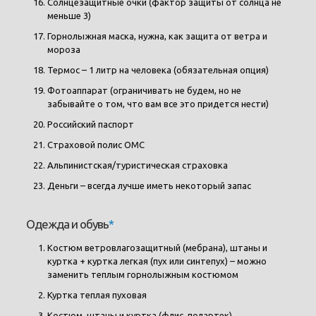
Солнцезащитные очки (фактор защиты от солнца не
меньше 3)
Горнолыжная маска, нужна, как защита от ветра и
мороза
Термос – 1 литр на человека (обязательная опция)
Фотоаппарат (ограничивать не будем, но не
забывайте о том, что вам все это придется нести)
Российский паспорт
Страховой полис ОМС
Альпинистская/туристическая страховка
Деньги – всегда лучше иметь некоторый запас
Одежда и обувь
*
Костюм ветровлагозащитный (мебрана), штаны и
куртка + куртка легкая (пух или синтепух) – можно
заменить теплым горнолыжным костюмом
Куртка теплая пуховая
Костюм, штаны и куртка (флис, полартек)