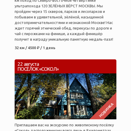
км поход по Северо-восточной четвертинке
ультрапохода 120 ЗЕЛЁНЫХ ВЁРСТ МОСКВЫ. Мы
пройдем через 15 скверов, парков и лесопарков и
побываем в удивительной, зёлёной, насыщенной
достопримечательностями и незнакомой Москве! Нас
ждет горячий этнический обед, перекусы по дороге и
чай с пирожками на финише, а каждый финишёр
получит в награду уникальную памятную медаль-пазл!
32 км / 4500 ₽ / 1 день
22 августа
ПОСЁЛОК «СОКОЛ»
НОВИНКА
Приглашаем вас на экскурсию по живописному посёлку
«Сокол», расположенному всего лишь в 8 километрах