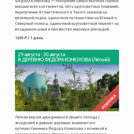
Фёдора Конюхова — покорение самых высоких горных
вершин всех континентов, пять кругосветных плаваний,
пересечение Атлантического и Тихого океанов на
вёсельной лодке, одиночное путешествие на Южный и
Северный полюса, одиночный кругосветный перелёт на
воздушном шаре и множество мировых рекордов.
1200 ₽ / 1 день
29 августа
-
30 августа
В ДЕРЕВНЮ ФЕДОРА КОНЮХОВА (Лёгкий)
НОВИНКА
Лёгкая версия двухдневного пешего похода с
экскурсией в дивную деревню знаменитого
путешественника Федора Конюхова с ночевкой в
палаточном лагере. Природа, ещё раз природа и