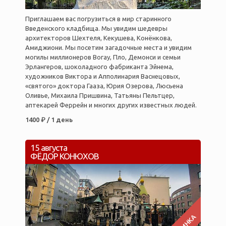
Приглашаем вас погрузиться в мир старинного
Введенского кладбища. Мы увидим шедевры
архитекторов Шехтеля, Кекушева, Конёнкова,
Амиджиони. Мы посетим загадочные места и увидим
могилы миллионеров Вогау, Пло, Демонси и семьи
Эрлангеров, шоколадного фабриканта Эйнема,
художников Виктора и Апполинария Васнецовых,
«святого» доктора Гааза, Юрия Озерова, Люсьена
Оливье, Михаила Пришвина, Татьяны Пельтцер,
аптекарей Феррейн и многих других известных людей.
1400 ₽ / 1 день
15 августа
ФЁДОР КОНЮХОВ