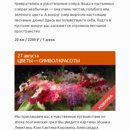
превратились в рукотворные озёра. Вода в пустынных
озёрах необычная — она очень чистая, голубого или
зелёного цвета. А вокруг озер выросли настоящие
песчаные дюны! Здесь вы почувствуете себя, будто в
пустыне: вокруг вас раскинется огромное песчаное
пространство.
20 км / 2200 ₽ / 1 день
27 августа
ЦВЕТЫ — СИМВОЛ КРАСОТЫ
НОВИНКА
Мы приглашаем вас в чувственное путешествие по
эпохе поэтических грез! Вы увидите картины: Исаака
Левитана, Константина Коровина, Александра