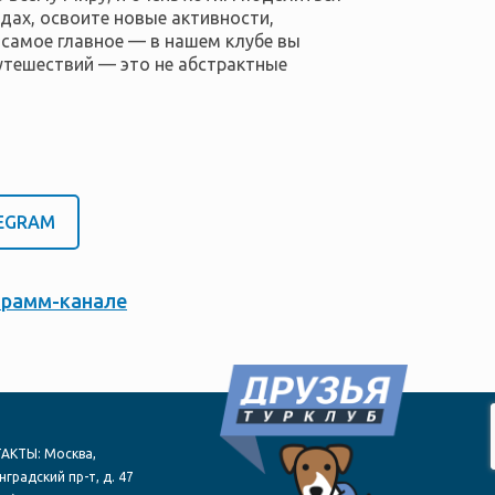
одах, освоите новые активности,
 самое главное — в нашем клубе вы
утешествий — это не абстрактные
LEGRAM
грамм-канале
АКТЫ: Москва,
градский пр-т, д. 47