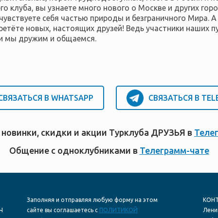
го клуба, вы узнаете много нового о Москве и других гор
чувствуете себя частью природы и безграничного Мира. А
етёте новых, настоящих друзей! Ведь участники наших п
ми мы дружим и общаемся.
СВЯЗАТЬСЯ В WHATSAPP
СВЯЗАТЬСЯ В TE
 новинки, скидки и акции Турклуба ДРУЗЬЯ в
Теле
Общение с одноклубниками в
Телеграмм-чате
Заполняя и отправляя любую форму на этом
КОНТ
Ч
сайте вы соглашаетесь с
ПОЛИТИКОЙ
Ленин