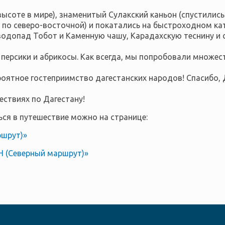
высоте в мире), знаменитый Сулакский каньон (спустилис
 по северо-восточной) и покатались на быстроходном кат
водопад Тобот и Каменную чашу, Карадахскую теснину и с
, персики и абрикосы. Как всегда, мы попробовали множ
ероятное гостеприимство дагестанских народов! Спасибо, 
ствиях по Дагестану!
ся в путешествие можно на странице:
шрут)»
(Северный маршрут)»